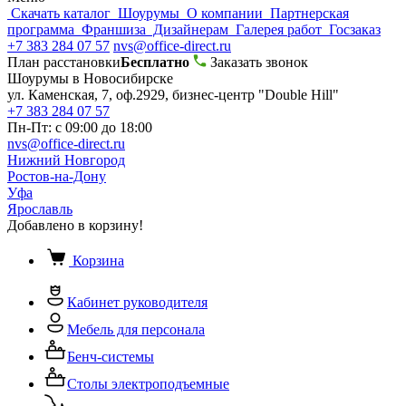
Скачать каталог
Шоурумы
О компании
Партнерская
программа
Франшиза
Дизайнерам
Галерея работ
Госзаказ
+7 383 284 07 57
nvs@office-direct.ru
План расстановки
Бесплатно
Заказать звонок
Шоурумы в Новосибирске
ул. Каменская, 7, оф.2929, бизнес-центр "Double Hill"
+7 383 284 07 57
Пн-Пт: с 09:00 до 18:00
nvs@office-direct.ru
Нижний Новгород
Ростов-на-Дону
Уфа
Ярославль
Добавлено в корзину!
Корзина
Кабинет руководителя
Мебель для персонала
Бенч-системы
Столы электроподъемные