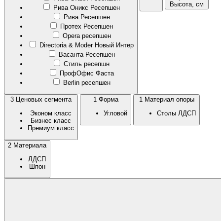
Высота, см
Рива Оникс Ресепшен
Рива Ресепшен
Протех Ресепшен
Opera ресепшен
Directoria & Moder Новый Интер
Васанта Ресепшен
Стиль ресепшн
ПрофОфис Фаста
Berlin ресепшен
3
Ценовых сегмента
1
Форма
1
Материал опоры
Эконом класс
Угловой
Столы ЛДСП
Бизнес класс
Премиум класс
2
Материала
ЛДСП
Шпон