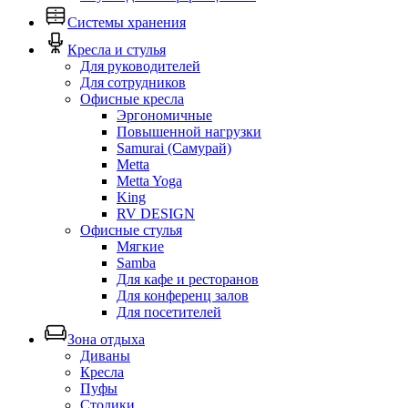
Системы хранения
Кресла и стулья
Для руководителей
Для сотрудников
Офисные кресла
Эргономичные
Повышенной нагрузки
Samurai (Самурай)
Metta
Metta Yoga
King
RV DESIGN
Офисные стулья
Мягкие
Samba
Для кафе и ресторанов
Для конференц залов
Для посетителей
Зона отдыха
Диваны
Кресла
Пуфы
Столики