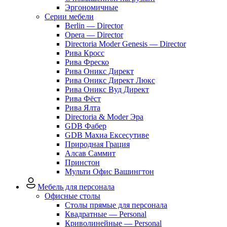
Эргономичные
Серии мебели
Berlin — Director
Opera — Director
Directoria Moder Genesis — Director
Рива Кросс
Рива Фреско
Рива Оникс Директ
Рива Оникс Директ Люкс
Рива Оникс Вуд Директ
Рива Фёст
Рива Ялта
Directoria & Moder Эра
GDB Фабер
GDB Махиа Ексесутиве
Природная Грация
Алсав Саммит
Принстон
Мульти Офис Вашингтон
Мебель для персонала
Офисные столы
Столы прямые для персонала
Квадратные — Personal
Криволинейные — Personal