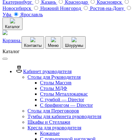
Екатеринбург
Казань
Краснодар
Красноярск
Новосибирск
Нижний Новгород
Ростов-на-Дону
Уфа
Ярославль
Каталог
Корзина
Контакты
Меню
Шоурумы
Каталог
Кабинет руководителя
Столы для Руководителя
Столы Массив
Столы МДФ
Столы Металлокаркас
С тумбой — Director
C брифингом — Director
Столы для Переговоров
Тумбы для кабинета руководителя
Шкафы и Стеллажи
Кресла для руководителя
Кожаные
С повышенной нагрузкой