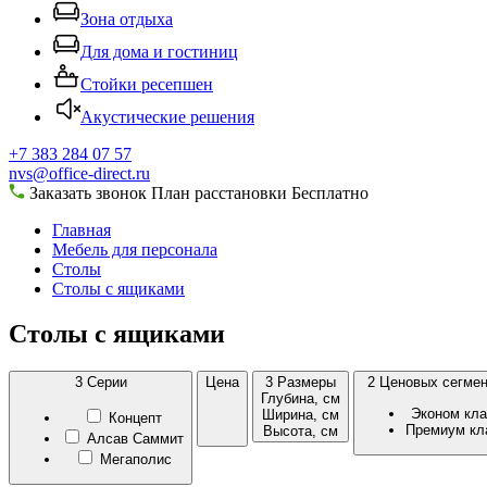
Зона отдыха
Для дома и гостиниц
Стойки ресепшен
Акустические решения
+7 383 284 07 57
nvs@office-direct.ru
Заказать звонок
План расстановки
Бесплатно
Главная
Мебель для персонала
Столы
Столы с ящиками
Столы с ящиками
3
Серии
Цена
3
Размеры
2
Ценовых сегмен
Глубина, см
Эконом кла
Ширина, см
Концепт
Премиум кл
Высота, см
Алсав Саммит
Мегаполис