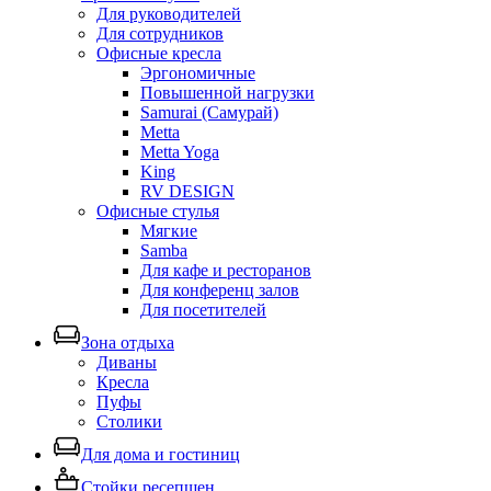
Для руководителей
Для сотрудников
Офисные кресла
Эргономичные
Повышенной нагрузки
Samurai (Самурай)
Metta
Metta Yoga
King
RV DESIGN
Офисные стулья
Мягкие
Samba
Для кафе и ресторанов
Для конференц залов
Для посетителей
Зона отдыха
Диваны
Кресла
Пуфы
Столики
Для дома и гостиниц
Стойки ресепшен