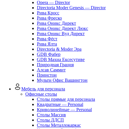
Opera — Director
Directoria Moder Genesis — Director
Рива Кросс
Рива Фреско
Рива Оникс Директ
Рива Оникс Директ Люкс
Рива Оникс Вуд Директ
Рива Фёст
Рива Ялта
Directoria & Moder Эра
GDB Фабер
GDB Махиа Ексесутиве
Природная Грация
Алсав Саммит
Принстон
Мульти Офис Вашингтон
Мебель для персонала
Офисные столы
Столы прямые для персонала
Квадратные — Personal
Криволинейные — Personal
Столы Массив
Столы ЛДСП
Столы Металлокаркас