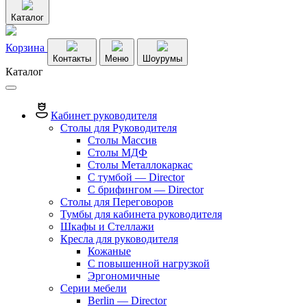
Каталог
Корзина
Контакты
Меню
Шоурумы
Каталог
Кабинет руководителя
Столы для Руководителя
Столы Массив
Столы МДФ
Столы Металлокаркас
С тумбой — Director
C брифингом — Director
Столы для Переговоров
Тумбы для кабинета руководителя
Шкафы и Стеллажи
Кресла для руководителя
Кожаные
С повышенной нагрузкой
Эргономичные
Серии мебели
Berlin — Director