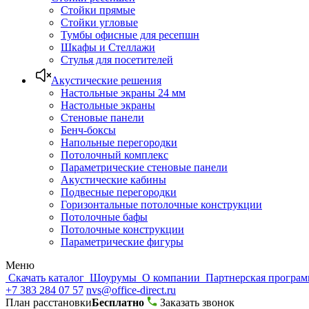
Стойки прямые
Стойки угловые
Тумбы офисные для ресепшн
Шкафы и Стеллажи
Стулья для посетителей
Акустические решения
Настольные экраны 24 мм
Настольные экраны
Стеновые панели
Бенч-боксы
Напольные перегородки
Потолочный комплекс
Параметрические стеновые панели
Акустические кабины
Подвесные перегородки
Горизонтальные потолочные конструкции
Потолочные бафы
Потолочные конструкции
Параметрические фигуры
Меню
Скачать каталог
Шоурумы
О компании
Партнерская програ
+7 383 284 07 57
nvs@office-direct.ru
План расстановки
Бесплатно
Заказать звонок