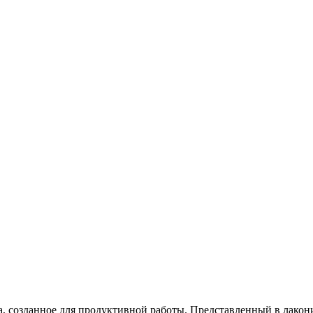
созданное для продуктивной работы. Представленный в лаконич