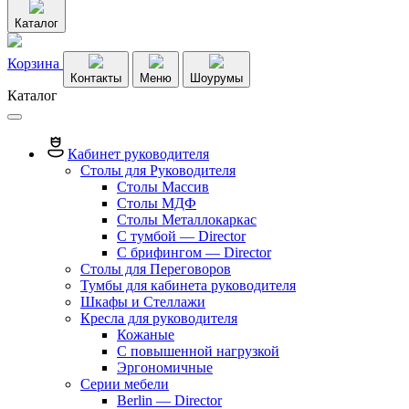
Каталог
Корзина
Контакты
Меню
Шоурумы
Каталог
Кабинет руководителя
Столы для Руководителя
Столы Массив
Столы МДФ
Столы Металлокаркас
С тумбой — Director
C брифингом — Director
Столы для Переговоров
Тумбы для кабинета руководителя
Шкафы и Стеллажи
Кресла для руководителя
Кожаные
С повышенной нагрузкой
Эргономичные
Серии мебели
Berlin — Director