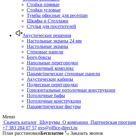
Стойки прямые
Стойки угловые
Тумбы офисные для ресепшн
Шкафы и Стеллажи
Стулья для посетителей
Акустические решения
Настольные экраны 24 мм
Настольные экраны
Стеновые панели
Бенч-боксы
Напольные перегородки
Потолочный комплекс
Параметрические стеновые панели
Акустические кабины
Подвесные перегородки
Горизонтальные потолочные конструкции
Потолочные бафы
Потолочные конструкции
Параметрические фигуры
Меню
Скачать каталог
Шоурумы
О компании
Партнерская програ
+7 383 284 07 57
nvs@office-direct.ru
План расстановки
Бесплатно
Заказать звонок