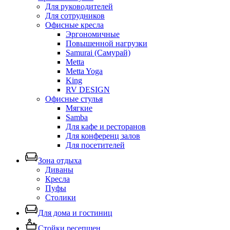
Для руководителей
Для сотрудников
Офисные кресла
Эргономичные
Повышенной нагрузки
Samurai (Самурай)
Metta
Metta Yoga
King
RV DESIGN
Офисные стулья
Мягкие
Samba
Для кафе и ресторанов
Для конференц залов
Для посетителей
Зона отдыха
Диваны
Кресла
Пуфы
Столики
Для дома и гостиниц
Стойки ресепшен