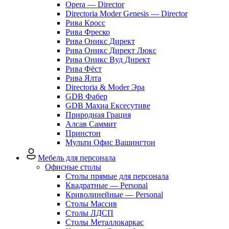
Opera — Director
Directoria Moder Genesis — Director
Рива Кросс
Рива Фреско
Рива Оникс Директ
Рива Оникс Директ Люкс
Рива Оникс Вуд Директ
Рива Фёст
Рива Ялта
Directoria & Moder Эра
GDB Фабер
GDB Махиа Ексесутиве
Природная Грация
Алсав Саммит
Принстон
Мульти Офис Вашингтон
Мебель для персонала
Офисные столы
Столы прямые для персонала
Квадратные — Personal
Криволинейные — Personal
Столы Массив
Столы ЛДСП
Столы Металлокаркас