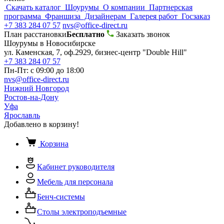
Скачать каталог
Шоурумы
О компании
Партнерская
программа
Франшиза
Дизайнерам
Галерея работ
Госзаказ
+7 383 284 07 57
nvs@office-direct.ru
План расстановки
Бесплатно
Заказать звонок
Шоурумы в Новосибирске
ул. Каменская, 7, оф.2929, бизнес-центр "Double Hill"
+7 383 284 07 57
Пн-Пт: с 09:00 до 18:00
nvs@office-direct.ru
Нижний Новгород
Ростов-на-Дону
Уфа
Ярославль
Добавлено в корзину!
Корзина
Кабинет руководителя
Мебель для персонала
Бенч-системы
Столы электроподъемные