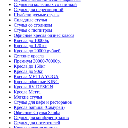
Стулья на колесиках со спинкой
Стулья для переговорной
Штабелируемые стулья
Складные стулья
Стулья со столиком
Стулья с пюпитром
Офисные кресла бизнес класса
Кресла до 10000р.
Кресла до 120 кг
Кресла до 20000 рублей
Детские кресла
Премиум 30000-70000р.
Кресла до 150кг
Кресла до 90кг
Кресла METTA YOGA
Кресла офисные KING
Кресла RV DESIGN
Кресла Метта
Мягкие стулья
Стулья для кафе и ресторанов
Кресла Samurai (Самурай)
Офисные Стулья Samba
Стулья для конференц залов
Стулья для посетителей
Кресла эргономичные