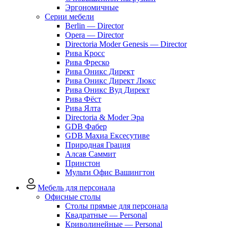
Эргономичные
Серии мебели
Berlin — Director
Opera — Director
Directoria Moder Genesis — Director
Рива Кросс
Рива Фреско
Рива Оникс Директ
Рива Оникс Директ Люкс
Рива Оникс Вуд Директ
Рива Фёст
Рива Ялта
Directoria & Moder Эра
GDB Фабер
GDB Махиа Ексесутиве
Природная Грация
Алсав Саммит
Принстон
Мульти Офис Вашингтон
Мебель для персонала
Офисные столы
Столы прямые для персонала
Квадратные — Personal
Криволинейные — Personal