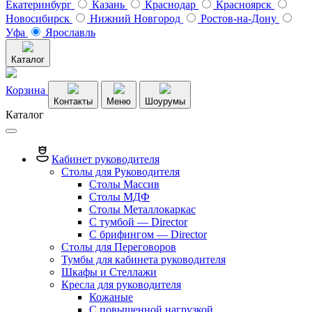
Екатеринбург
Казань
Краснодар
Красноярск
Новосибирск
Нижний Новгород
Ростов-на-Дону
Уфа
Ярославль
Каталог
Корзина
Контакты
Меню
Шоурумы
Каталог
Кабинет руководителя
Столы для Руководителя
Столы Массив
Столы МДФ
Столы Металлокаркас
С тумбой — Director
C брифингом — Director
Столы для Переговоров
Тумбы для кабинета руководителя
Шкафы и Стеллажи
Кресла для руководителя
Кожаные
С повышенной нагрузкой