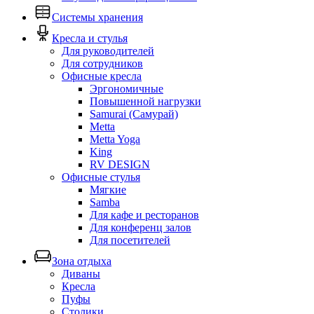
Системы хранения
Кресла и стулья
Для руководителей
Для сотрудников
Офисные кресла
Эргономичные
Повышенной нагрузки
Samurai (Самурай)
Metta
Metta Yoga
King
RV DESIGN
Офисные стулья
Мягкие
Samba
Для кафе и ресторанов
Для конференц залов
Для посетителей
Зона отдыха
Диваны
Кресла
Пуфы
Столики