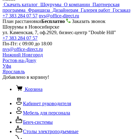
Скачать каталог
Шоурумы
О компании
Партнерская
программа
Франшиза
Дизайнерам
Галерея работ
Госзаказ
+7 383 284 07 57
nvs@office-direct.ru
План расстановки
Бесплатно
Заказать звонок
Шоурумы в Новосибирске
ул. Каменская, 7, оф.2929, бизнес-центр "Double Hill"
+7 383 284 07 57
Пн-Пт: с 09:00 до 18:00
nvs@office-direct.ru
Нижний Новгород
Ростов-на-Дону
Уфа
Ярославль
Добавлено в корзину!
Корзина
Кабинет руководителя
Мебель для персонала
Бенч-системы
Столы электроподъемные