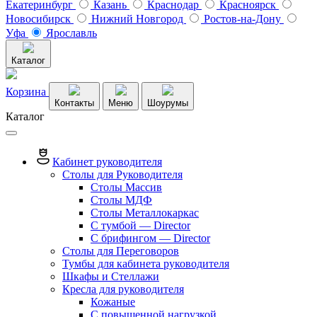
Екатеринбург
Казань
Краснодар
Красноярск
Новосибирск
Нижний Новгород
Ростов-на-Дону
Уфа
Ярославль
Каталог
Корзина
Контакты
Меню
Шоурумы
Каталог
Кабинет руководителя
Столы для Руководителя
Столы Массив
Столы МДФ
Столы Металлокаркас
С тумбой — Director
C брифингом — Director
Столы для Переговоров
Тумбы для кабинета руководителя
Шкафы и Стеллажи
Кресла для руководителя
Кожаные
С повышенной нагрузкой