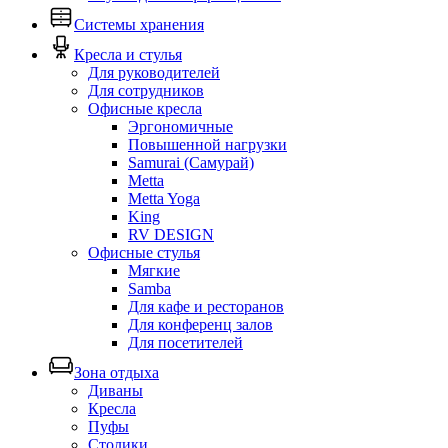
Системы хранения
Кресла и стулья
Для руководителей
Для сотрудников
Офисные кресла
Эргономичные
Повышенной нагрузки
Samurai (Самурай)
Metta
Metta Yoga
King
RV DESIGN
Офисные стулья
Мягкие
Samba
Для кафе и ресторанов
Для конференц залов
Для посетителей
Зона отдыха
Диваны
Кресла
Пуфы
Столики