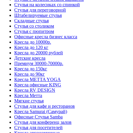
Стулья на колесиках со спинкой
Стулья для переговорной
Штабелируемые стулья
Складные стулья
Стулья со столиком
Стулья с пюпитром
Офисные кресла бизнес класса
Кресла до 10000р.
Кресла до 120 кг
Кресла до 20000 рублей
Детские кресла
Премиум 30000-70000р.
Кресла до 150кг
Кресла до 90кг
Кресла METTA YOGA
Кресла офисные KING
Кресла RV DESIGN
Кресла Метта
Мягкие стулья
Стулья для кафе и ресторанов
Кресла Samurai (Самурай)
Офисные Стулья Samba
Стулья для конференц залов
Стулья для посетителей
Кресла эргономичные