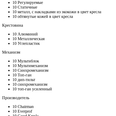
10
Регулируемые
10
Статичные
10
металл, с накладками из экокожи в цвет кресла
10
обтянутые кожей в цвет кресла
Крестовина
10
Алюминий
10
Металлическая
10
Углепластик
Механизм
10
Мультиблок
10
Мультимеханизм
10
Синхромеханизм
10
Топ-ган
10
дип-тильт
10
синхромеханизм
10
топ-ган усиленный
Производитель
10
Chairman
10
Everprof
10
Good Kresla