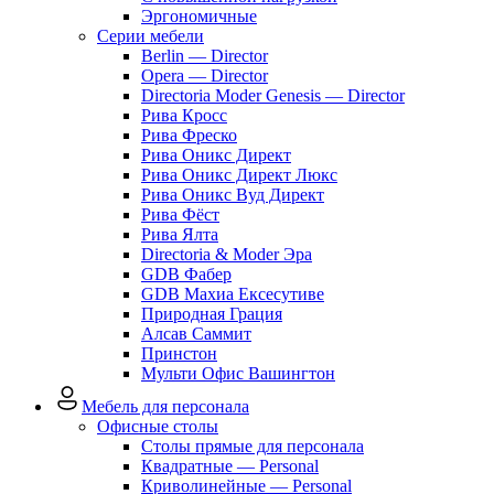
Эргономичные
Серии мебели
Berlin — Director
Opera — Director
Directoria Moder Genesis — Director
Рива Кросс
Рива Фреско
Рива Оникс Директ
Рива Оникс Директ Люкс
Рива Оникс Вуд Директ
Рива Фёст
Рива Ялта
Directoria & Moder Эра
GDB Фабер
GDB Махиа Ексесутиве
Природная Грация
Алсав Саммит
Принстон
Мульти Офис Вашингтон
Мебель для персонала
Офисные столы
Столы прямые для персонала
Квадратные — Personal
Криволинейные — Personal