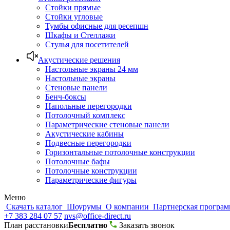
Стойки прямые
Стойки угловые
Тумбы офисные для ресепшн
Шкафы и Стеллажи
Стулья для посетителей
Акустические решения
Настольные экраны 24 мм
Настольные экраны
Стеновые панели
Бенч-боксы
Напольные перегородки
Потолочный комплекс
Параметрические стеновые панели
Акустические кабины
Подвесные перегородки
Горизонтальные потолочные конструкции
Потолочные бафы
Потолочные конструкции
Параметрические фигуры
Меню
Скачать каталог
Шоурумы
О компании
Партнерская програ
+7 383 284 07 57
nvs@office-direct.ru
План расстановки
Бесплатно
Заказать звонок