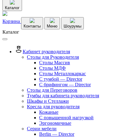
Каталог
Корзина
Контакты
Меню
Шоурумы
Каталог
Кабинет руководителя
Столы для Руководителя
Столы Массив
Столы МДФ
Столы Металлокаркас
С тумбой — Director
C брифингом — Director
Столы для Переговоров
Тумбы для кабинета руководителя
Шкафы и Стеллажи
Кресла для руководителя
Кожаные
С повышенной нагрузкой
Эргономичные
Серии мебели
Berlin — Director