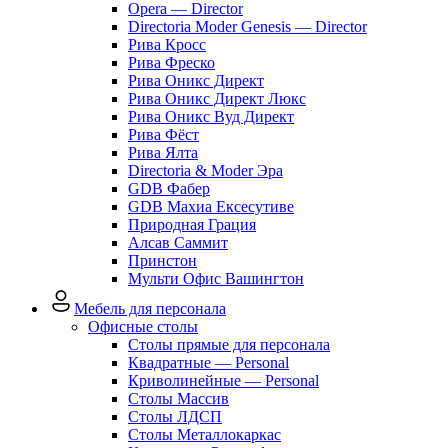
Opera — Director
Directoria Moder Genesis — Director
Рива Кросс
Рива Фреско
Рива Оникс Директ
Рива Оникс Директ Люкс
Рива Оникс Вуд Директ
Рива Фёст
Рива Ялта
Directoria & Moder Эра
GDB Фабер
GDB Махиа Ексесутиве
Природная Грация
Алсав Саммит
Принстон
Мульти Офис Вашингтон
Мебель для персонала
Офисные столы
Столы прямые для персонала
Квадратные — Personal
Криволинейные — Personal
Столы Массив
Столы ЛДСП
Столы Металлокаркас