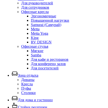
Для руководителей
Для сотрудников
Офисные кресла
Эргономичные
Повышенной нагрузки
Samurai (Самурай)
Metta
Metta Yoga
King
RV DESIGN
Офисные стулья
Мягкие
Samba
Для кафе и ресторанов
Для конференц залов
Для посетителей
Зона отдыха
Диваны
Кресла
Пуфы
Столики
Для дома и гостиниц
Стойки ресепшен