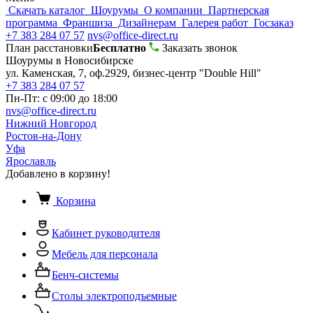
Скачать каталог
Шоурумы
О компании
Партнерская
программа
Франшиза
Дизайнерам
Галерея работ
Госзаказ
+7 383 284 07 57
nvs@office-direct.ru
План расстановки
Бесплатно
Заказать звонок
Шоурумы в Новосибирске
ул. Каменская, 7, оф.2929, бизнес-центр "Double Hill"
+7 383 284 07 57
Пн-Пт: с 09:00 до 18:00
nvs@office-direct.ru
Нижний Новгород
Ростов-на-Дону
Уфа
Ярославль
Добавлено в корзину!
Корзина
Кабинет руководителя
Мебель для персонала
Бенч-системы
Столы электроподъемные