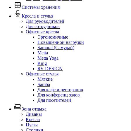
Системы хранения
Кресла и стулья
Для руководителей
Для сотрудников
Офисные кресла
Эргономичные
Повышенной нагрузки
Samurai (Самурай)
Metta
Metta Yoga
King
RV DESIGN
Офисные стулья
Мягкие
Samba
Для кафе и ресторанов
Для конференц залов
Для посетителей
Зона отдыха
Диваны
Кресла
Пуфы
Столики