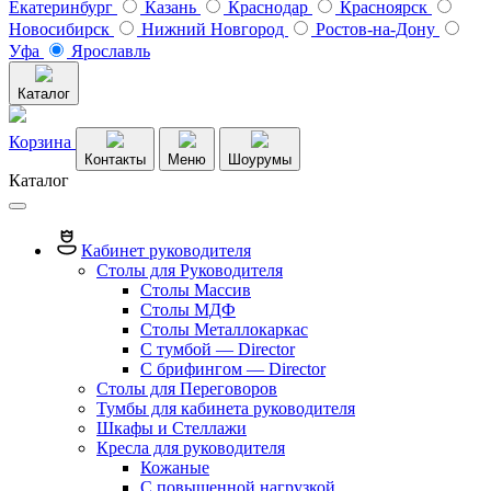
Екатеринбург
Казань
Краснодар
Красноярск
Новосибирск
Нижний Новгород
Ростов-на-Дону
Уфа
Ярославль
Каталог
Корзина
Контакты
Меню
Шоурумы
Каталог
Кабинет руководителя
Столы для Руководителя
Столы Массив
Столы МДФ
Столы Металлокаркас
С тумбой — Director
C брифингом — Director
Столы для Переговоров
Тумбы для кабинета руководителя
Шкафы и Стеллажи
Кресла для руководителя
Кожаные
С повышенной нагрузкой