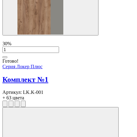
30%
Дуб табак/Серый
Дуб Наварра/Белый
Тиквуд Светлый/Белый
Белый/Тиквуд Светлый
Готово!
Дуб Наварра/Серый
Серия Локер Плюс
Дуб Наварра/Зеленый
Дуб Наварра/Тиквуд Светлый
Дуб Наварра/Оранжевый
Комплект №1
Дуб Наварра/Денвер Светлый
Дуб Наварра/Дуб Аризона
Тиквуд Светлый/Дуб Наварра
Артикул:
LK.K-001
Тиквуд Светлый/Зеленый
+ 63 цвета
Тиквуд Светлый/Оранжевый
Тиквуд Светлый/Синий
Тиквуд Светлый/Денвер Светлый
Тиквуд Светлый/Дуб Аризона
Серый/Дуб Наварра
Серый/Дуб Аризона
Денвер Светлый/Дуб Аризона
Дуб Аризона/Белый
Дуб Аризона/Синий