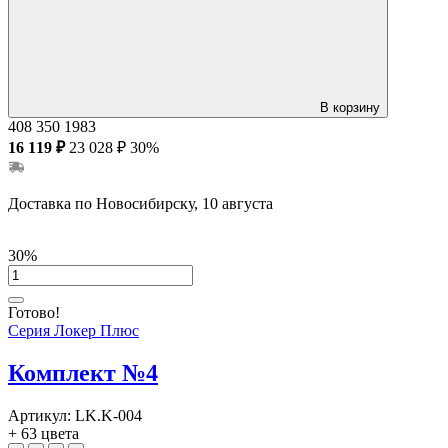
Денвер Светлый/Дуб Наварра
Денвер Светлый/Зеленый
Дуб Табак/Тиквуд Светлый
Дуб Табак/Дуб Наварра
Дуб Табак/Дуб Аризона
Дуб Табак/Синий
Дуб Табак/Зеленый
В корзину
Дуб Табак/Денвер Светлый
408
350
1983
Дуб Табак/Красный
16 119 ₽
23 028 ₽
30%
Дуб Табак/Оранжевый
Денвер Светлый/Тиквуд Светлый
Антрацит
Серый камень
Доставка по Новосибирску, 10 августа
30%
Готово!
Серия Локер Плюс
Комплект №4
Артикул:
LK.K-004
+ 63 цвета