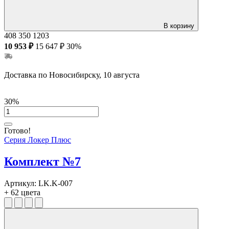
Дуб Аризона/Серый
Белый/Синий
Белый/Дуб Наварра
В корзину
Белый/Денвер Светлый
408
350
1203
Белый/Дуб Аризона
Серый/Зеленый
10 953 ₽
15 647 ₽
30%
Белый/Оранжевый
Белый/Зеленый
Дуб Аризона/Зеленый
Доставка по Новосибирску, 10 августа
Дуб Аризона/Красный
Дуб Аризона/Тиквуд Светлый
Дуб Аризона/Дуб Наварра
Дуб Аризона/Денвер Светлый
30%
Дуб Аризона/Оранжевый
Дуб Наварра/Красный
Дуб Наварра/Синий
Белый/Красный
Готово!
Серый/Синий
Серия Локер Плюс
Серый/Белый
Серый/Тиквуд Светлый
Комплект №7
Серый/Красный
Серый/Оранжевый
Тиквуд Светлый/Серый
Тиквуд Светлый/Красный
Артикул:
LK.K-007
Серый/Денвер Светлый
+ 62 цвета
Денвер Светлый/Белый
Денвер Светлый/Красный
Денвер Светлый/Синий
Денвер Светлый/Серый
Денвер Светлый/Оранжевый