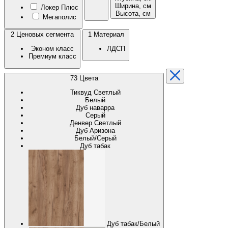
Ширина, см
Локер Плюс
Высота, см
Мегаполис
2
Ценовых сегмента
1
Материал
Эконом класс
ЛДСП
Премиум класс
73
Цвета
Тиквуд Светлый
Белый
Дуб наварра
Серый
Денвер Светлый
Дуб Аризона
Белый/Серый
Дуб табак
Дуб табак/Белый