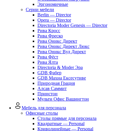
Эргономичные
Серии мебели
Berlin — Director
Opera — Director
Directoria Moder Genesis — Director
Рива Кросс
Рива Фреско
Рива Оникс Директ
Рива Оникс Директ Люкс
Рива Оникс Вуд Директ
Рива Фёст
Рива Ялта
Directoria & Moder Эра
GDB Фабер
GDB Махиа Ексесутиве
Природная Грация
Алсав Саммит
Принстон
Мульти Офис Вашингтон
Мебель для персонала
Офисные столы
Столы прямые для персонала
Квадратные — Personal
Криволинейные — Personal