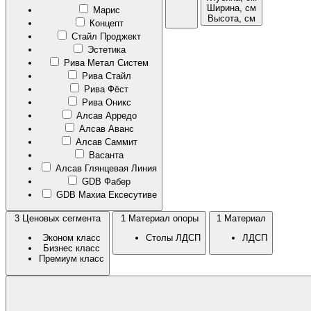
Ширина, см
Марис
Высота, см
Концепт
Стайл Проджект
Эстетика
Рива Метал Систем
Рива Стайл
Рива Фёст
Рива Оникс
Алсав Арредо
Алсав Аванс
Алсав Саммит
Васанта
Алсав Глянцевая Линия
GDB Фабер
GDB Махиа Ексесутиве
3
Ценовых сегмента
1
Материал опоры
1
Материал
Эконом класс
Столы ЛДСП
ЛДСП
Бизнес класс
Премиум класс