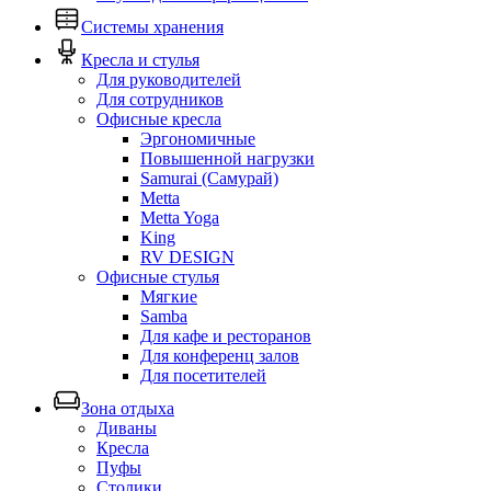
Системы хранения
Кресла и стулья
Для руководителей
Для сотрудников
Офисные кресла
Эргономичные
Повышенной нагрузки
Samurai (Самурай)
Metta
Metta Yoga
King
RV DESIGN
Офисные стулья
Мягкие
Samba
Для кафе и ресторанов
Для конференц залов
Для посетителей
Зона отдыха
Диваны
Кресла
Пуфы
Столики