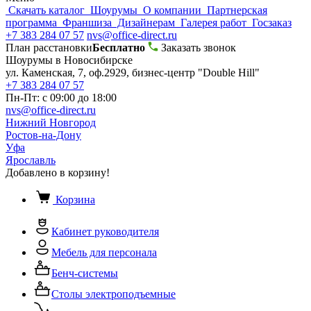
Скачать каталог
Шоурумы
О компании
Партнерская
программа
Франшиза
Дизайнерам
Галерея работ
Госзаказ
+7 383 284 07 57
nvs@office-direct.ru
План расстановки
Бесплатно
Заказать звонок
Шоурумы в Новосибирске
ул. Каменская, 7, оф.2929, бизнес-центр "Double Hill"
+7 383 284 07 57
Пн-Пт: с 09:00 до 18:00
nvs@office-direct.ru
Нижний Новгород
Ростов-на-Дону
Уфа
Ярославль
Добавлено в корзину!
Корзина
Кабинет руководителя
Мебель для персонала
Бенч-системы
Столы электроподъемные