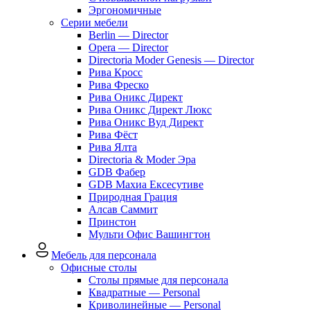
Эргономичные
Серии мебели
Berlin — Director
Opera — Director
Directoria Moder Genesis — Director
Рива Кросс
Рива Фреско
Рива Оникс Директ
Рива Оникс Директ Люкс
Рива Оникс Вуд Директ
Рива Фёст
Рива Ялта
Directoria & Moder Эра
GDB Фабер
GDB Махиа Ексесутиве
Природная Грация
Алсав Саммит
Принстон
Мульти Офис Вашингтон
Мебель для персонала
Офисные столы
Столы прямые для персонала
Квадратные — Personal
Криволинейные — Personal