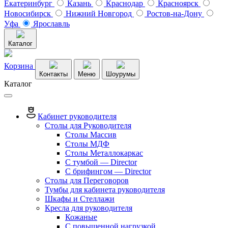
Екатеринбург
Казань
Краснодар
Красноярск
Новосибирск
Нижний Новгород
Ростов-на-Дону
Уфа
Ярославль
Каталог
Корзина
Контакты
Меню
Шоурумы
Каталог
Кабинет руководителя
Столы для Руководителя
Столы Массив
Столы МДФ
Столы Металлокаркас
С тумбой — Director
C брифингом — Director
Столы для Переговоров
Тумбы для кабинета руководителя
Шкафы и Стеллажи
Кресла для руководителя
Кожаные
С повышенной нагрузкой