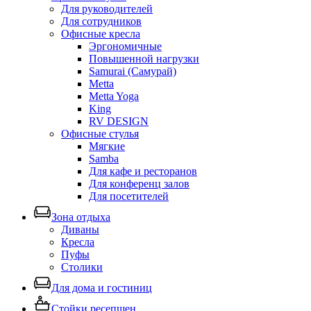
Для руководителей
Для сотрудников
Офисные кресла
Эргономичные
Повышенной нагрузки
Samurai (Самурай)
Metta
Metta Yoga
King
RV DESIGN
Офисные стулья
Мягкие
Samba
Для кафе и ресторанов
Для конференц залов
Для посетителей
Зона отдыха
Диваны
Кресла
Пуфы
Столики
Для дома и гостиниц
Стойки ресепшен