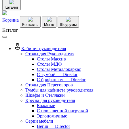
Каталог
Корзина
Контакты
Меню
Шоурумы
Каталог
Кабинет руководителя
Столы для Руководителя
Столы Массив
Столы МДФ
Столы Металлокаркас
С тумбой — Director
C брифингом — Director
Столы для Переговоров
Тумбы для кабинета руководителя
Шкафы и Стеллажи
Кресла для руководителя
Кожаные
С повышенной нагрузкой
Эргономичные
Серии мебели
Berlin — Director