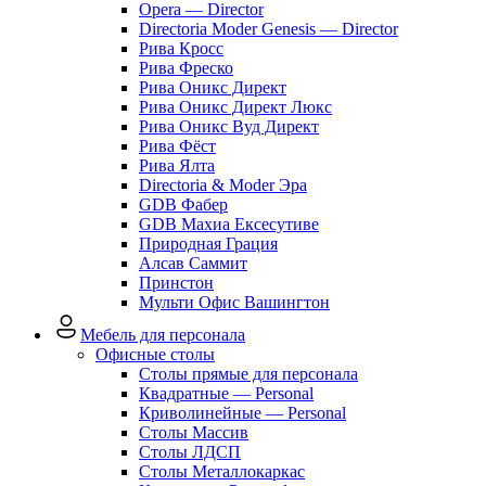
Opera — Director
Directoria Moder Genesis — Director
Рива Кросс
Рива Фреско
Рива Оникс Директ
Рива Оникс Директ Люкс
Рива Оникс Вуд Директ
Рива Фёст
Рива Ялта
Directoria & Moder Эра
GDB Фабер
GDB Махиа Ексесутиве
Природная Грация
Алсав Саммит
Принстон
Мульти Офис Вашингтон
Мебель для персонала
Офисные столы
Столы прямые для персонала
Квадратные — Personal
Криволинейные — Personal
Столы Массив
Столы ЛДСП
Столы Металлокаркас