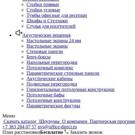
Стойки прямые
Стойки угловые
Тумбы офисные для ресепшн
Шкафы и Стеллажи
Стулья для посетителей
Акустические решения
Настольные экраны 24 мм
Настольные экраны
Стеновые панели
Бенч-боксы
Напольные перегородки
Потолочный комплекс
Параметрические стеновые панели
Акустические кабины
Подвесные перегородки
Горизонтальные потолочные конструкции
Потолочные бафы
Потолочные конструкции
Параметрические фигуры
Меню
Скачать каталог
Шоурумы
О компании
Партнерская програ
+7 383 284 07 57
nvs@office-direct.ru
План расстановки
Бесплатно
Заказать звонок