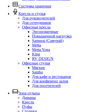
Системы хранения
Кресла и стулья
Для руководителей
Для сотрудников
Офисные кресла
Эргономичные
Повышенной нагрузки
Samurai (Самурай)
Metta
Metta Yoga
King
RV DESIGN
Офисные стулья
Мягкие
Samba
Для кафе и ресторанов
Для конференц залов
Для посетителей
Зона отдыха
Диваны
Кресла
Пуфы
Столики