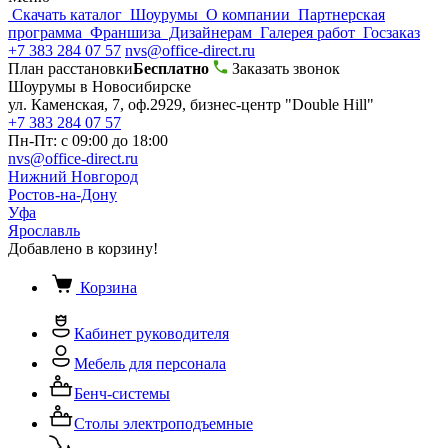
Скачать каталог
Шоурумы
О компании
Партнерская
программа
Франшиза
Дизайнерам
Галерея работ
Госзаказ
+7 383 284 07 57
nvs@office-direct.ru
План расстановки
Бесплатно
Заказать звонок
Шоурумы в Новосибирске
ул. Каменская, 7, оф.2929, бизнес-центр "Double Hill"
+7 383 284 07 57
Пн-Пт: с 09:00 до 18:00
nvs@office-direct.ru
Нижний Новгород
Ростов-на-Дону
Уфа
Ярославль
Добавлено в корзину!
Корзина
Кабинет руководителя
Мебель для персонала
Бенч-системы
Столы электроподъемные