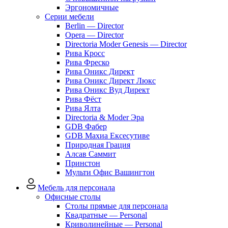
Эргономичные
Серии мебели
Berlin — Director
Opera — Director
Directoria Moder Genesis — Director
Рива Кросс
Рива Фреско
Рива Оникс Директ
Рива Оникс Директ Люкс
Рива Оникс Вуд Директ
Рива Фёст
Рива Ялта
Directoria & Moder Эра
GDB Фабер
GDB Махиа Ексесутиве
Природная Грация
Алсав Саммит
Принстон
Мульти Офис Вашингтон
Мебель для персонала
Офисные столы
Столы прямые для персонала
Квадратные — Personal
Криволинейные — Personal