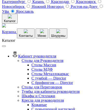
Екатеринбург
Казань
Краснодар
Красноярск
Новосибирск
Нижний Новгород
Ростов-на-Дону
Уфа
Ярославль
Каталог
Корзина
Контакты
Меню
Шоурумы
Каталог
Кабинет руководителя
Столы для Руководителя
Столы Массив
Столы МДФ
Столы Металлокаркас
С тумбой — Director
C брифингом — Director
Столы для Переговоров
Тумбы для кабинета руководителя
Шкафы и Стеллажи
Кресла для руководителя
Кожаные
С повышенной нагрузкой