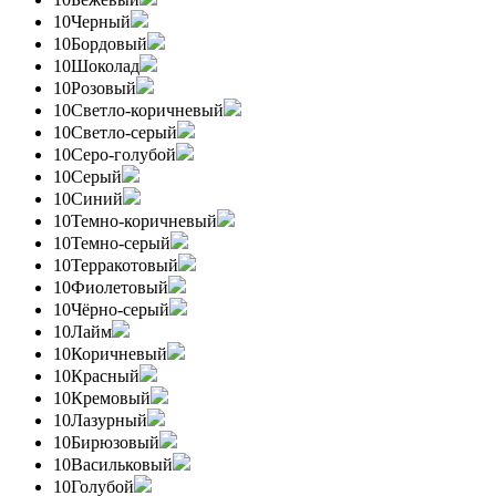
10
Черный
10
Бордовый
10
Шоколад
10
Розовый
10
Светло-коричневый
10
Светло-серый
10
Серо-голубой
10
Серый
10
Синий
10
Темно-коричневый
10
Темно-серый
10
Терракотовый
10
Фиолетовый
10
Чёрно-серый
10
Лайм
10
Коричневый
10
Красный
10
Кремовый
10
Лазурный
10
Бирюзовый
10
Васильковый
10
Голубой