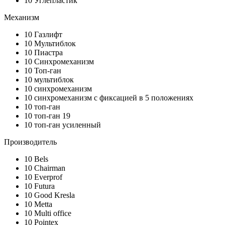
10
Углепластик
Механизм
10
Газлифт
10
Мультиблок
10
Пиастра
10
Синхромеханизм
10
Топ-ган
10
мультиблок
10
синхромеханизм
10
синхромеханизм с фиксацией в 5 положениях
10
топ-ган
10
топ-ган 19
10
топ-ган усиленный
Производитель
10
Bels
10
Chairman
10
Everprof
10
Futura
10
Good Kresla
10
Metta
10
Multi office
10
Pointex