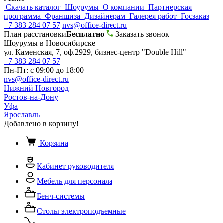
Скачать каталог
Шоурумы
О компании
Партнерская
программа
Франшиза
Дизайнерам
Галерея работ
Госзаказ
+7 383 284 07 57
nvs@office-direct.ru
План расстановки
Бесплатно
Заказать звонок
Шоурумы в Новосибирске
ул. Каменская, 7, оф.2929, бизнес-центр "Double Hill"
+7 383 284 07 57
Пн-Пт: с 09:00 до 18:00
nvs@office-direct.ru
Нижний Новгород
Ростов-на-Дону
Уфа
Ярославль
Добавлено в корзину!
Корзина
Кабинет руководителя
Мебель для персонала
Бенч-системы
Столы электроподъемные