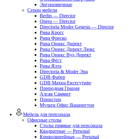
Эргономичные
Серии мебели
Berlin — Director
Opera — Director
Directoria Moder Genesis — Director
Рива Кросс
Рива Фреско
Рива Оникс Директ
Рива Оникс Директ Люкс
Рива Оникс Вуд Директ
Рива Фёст
Рива Ялта
Directoria & Moder Эра
GDB Фабер
GDB Махиа Ексесутиве
Природная Грация
Алсав Саммит
Принстон
Мульти Офис Вашингтон
Мебель для персонала
Офисные столы
Столы прямые для персонала
Квадратные — Personal
Криволинейные — Personal