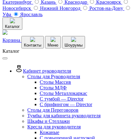
Екатеринбург
Казань
Краснодар
Красноярск
Новосибирск
Нижний Новгород
Ростов-на-Дону
Уфа
Ярославль
Каталог
Корзина
Контакты
Меню
Шоурумы
Каталог
Кабинет руководителя
Столы для Руководителя
Столы Массив
Столы МДФ
Столы Металлокаркас
С тумбой — Director
C брифингом — Director
Столы для Переговоров
Тумбы для кабинета руководителя
Шкафы и Стеллажи
Кресла для руководителя
Кожаные
С повышенной нагрузкой