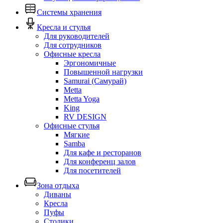
Системы хранения
Кресла и стулья
Для руководителей
Для сотрудников
Офисные кресла
Эргономичные
Повышенной нагрузки
Samurai (Самурай)
Metta
Metta Yoga
King
RV DESIGN
Офисные стулья
Мягкие
Samba
Для кафе и ресторанов
Для конференц залов
Для посетителей
Зона отдыха
Диваны
Кресла
Пуфы
Столики