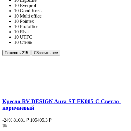
10
ErgoLife
10
Everprof
10
Good Kresla
10
Multi office
10
Pointex
10
Profoffice
10
Riva
10
UTFC
10
Стиль
Показать
215
Сбросить все
Кресло RV DESIGN Aura-ST FK005-C Светло-
коричневый
-24%
81081 ₽
105405.3 ₽