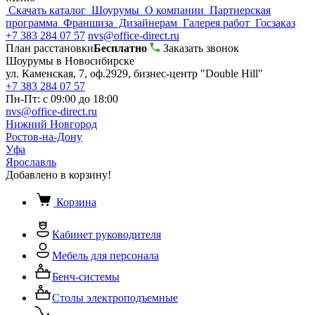
Скачать каталог
Шоурумы
О компании
Партнерская
программа
Франшиза
Дизайнерам
Галерея работ
Госзаказ
+7 383 284 07 57
nvs@office-direct.ru
План расстановки
Бесплатно
Заказать звонок
Шоурумы в Новосибирске
ул. Каменская, 7, оф.2929, бизнес-центр "Double Hill"
+7 383 284 07 57
Пн-Пт: с 09:00 до 18:00
nvs@office-direct.ru
Нижний Новгород
Ростов-на-Дону
Уфа
Ярославль
Добавлено в корзину!
Корзина
Кабинет руководителя
Мебель для персонала
Бенч-системы
Столы электроподъемные