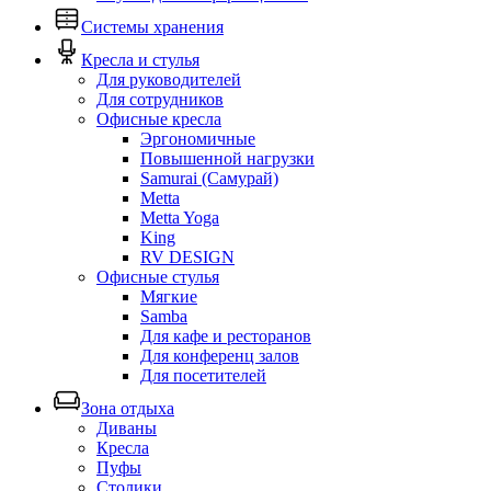
Системы хранения
Кресла и стулья
Для руководителей
Для сотрудников
Офисные кресла
Эргономичные
Повышенной нагрузки
Samurai (Самурай)
Metta
Metta Yoga
King
RV DESIGN
Офисные стулья
Мягкие
Samba
Для кафе и ресторанов
Для конференц залов
Для посетителей
Зона отдыха
Диваны
Кресла
Пуфы
Столики