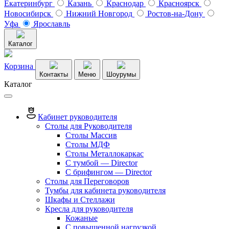
Екатеринбург
Казань
Краснодар
Красноярск
Новосибирск
Нижний Новгород
Ростов-на-Дону
Уфа
Ярославль
Каталог
Корзина
Контакты
Меню
Шоурумы
Каталог
Кабинет руководителя
Столы для Руководителя
Столы Массив
Столы МДФ
Столы Металлокаркас
С тумбой — Director
C брифингом — Director
Столы для Переговоров
Тумбы для кабинета руководителя
Шкафы и Стеллажи
Кресла для руководителя
Кожаные
С повышенной нагрузкой