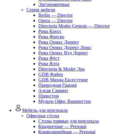
Эргономичные
Серии мебели
Berlin — Director
Opera — Director
Directoria Moder Genesis — Director
Рива Кросс
Рива Фреско
Рива Оникс Директ
Рива Оникс Директ Люкс
Рива Оникс Вуд Директ
Рива Фёст
Рива Ялта
Directoria & Moder Эра
GDB Фабер
GDB Махиа Ексесутиве
Природная Грация
Алсав Саммит
Принстон
Мульти Офис Вашингтон
Мебель для персонала
Офисные столы
Столы прямые для персонала
Квадратные — Personal
Криволинейные — Personal