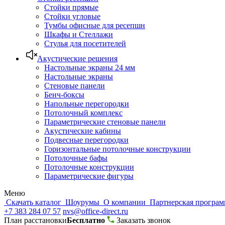
Стойки прямые
Стойки угловые
Тумбы офисные для ресепшн
Шкафы и Стеллажи
Стулья для посетителей
Акустические решения
Настольные экраны 24 мм
Настольные экраны
Стеновые панели
Бенч-боксы
Напольные перегородки
Потолочный комплекс
Параметрические стеновые панели
Акустические кабины
Подвесные перегородки
Горизонтальные потолочные конструкции
Потолочные бафы
Потолочные конструкции
Параметрические фигуры
Меню
Скачать каталог
Шоурумы
О компании
Партнерская програ
+7 383 284 07 57
nvs@office-direct.ru
План расстановки
Бесплатно
Заказать звонок