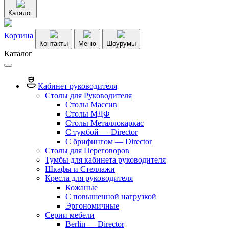
Каталог
Корзина
Контакты
Меню
Шоурумы
Каталог
Кабинет руководителя
Столы для Руководителя
Столы Массив
Столы МДФ
Столы Металлокаркас
С тумбой — Director
C брифингом — Director
Столы для Переговоров
Тумбы для кабинета руководителя
Шкафы и Стеллажи
Кресла для руководителя
Кожаные
С повышенной нагрузкой
Эргономичные
Серии мебели
Berlin — Director