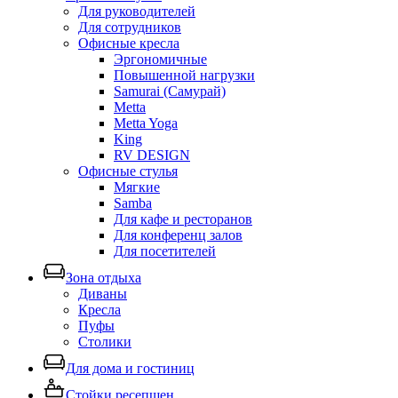
Для руководителей
Для сотрудников
Офисные кресла
Эргономичные
Повышенной нагрузки
Samurai (Самурай)
Metta
Metta Yoga
King
RV DESIGN
Офисные стулья
Мягкие
Samba
Для кафе и ресторанов
Для конференц залов
Для посетителей
Зона отдыха
Диваны
Кресла
Пуфы
Столики
Для дома и гостиниц
Стойки ресепшен