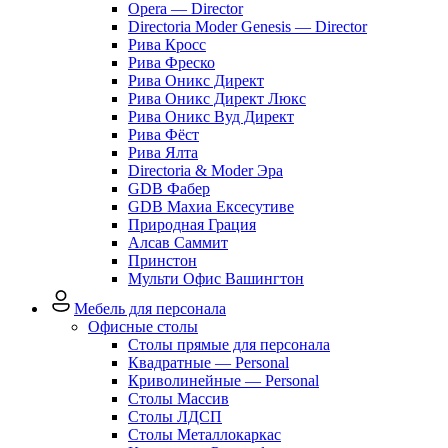
Opera — Director
Directoria Moder Genesis — Director
Рива Кросс
Рива Фреско
Рива Оникс Директ
Рива Оникс Директ Люкс
Рива Оникс Вуд Директ
Рива Фёст
Рива Ялта
Directoria & Moder Эра
GDB Фабер
GDB Махиа Ексесутиве
Природная Грация
Алсав Саммит
Принстон
Мульти Офис Вашингтон
Мебель для персонала
Офисные столы
Столы прямые для персонала
Квадратные — Personal
Криволинейные — Personal
Столы Массив
Столы ЛДСП
Столы Металлокаркас