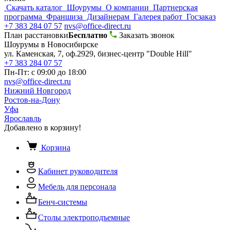
Скачать каталог
Шоурумы
О компании
Партнерская
программа
Франшиза
Дизайнерам
Галерея работ
Госзаказ
+7 383 284 07 57
nvs@office-direct.ru
План расстановки
Бесплатно
Заказать звонок
Шоурумы в Новосибирске
ул. Каменская, 7, оф.2929, бизнес-центр "Double Hill"
+7 383 284 07 57
Пн-Пт: с 09:00 до 18:00
nvs@office-direct.ru
Нижний Новгород
Ростов-на-Дону
Уфа
Ярославль
Добавлено в корзину!
Корзина
Кабинет руководителя
Мебель для персонала
Бенч-системы
Столы электроподъемные