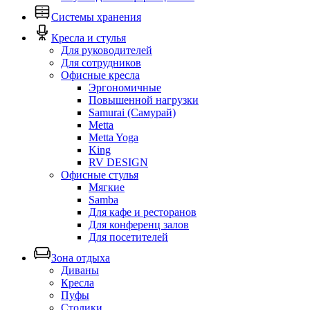
Системы хранения
Кресла и стулья
Для руководителей
Для сотрудников
Офисные кресла
Эргономичные
Повышенной нагрузки
Samurai (Самурай)
Metta
Metta Yoga
King
RV DESIGN
Офисные стулья
Мягкие
Samba
Для кафе и ресторанов
Для конференц залов
Для посетителей
Зона отдыха
Диваны
Кресла
Пуфы
Столики