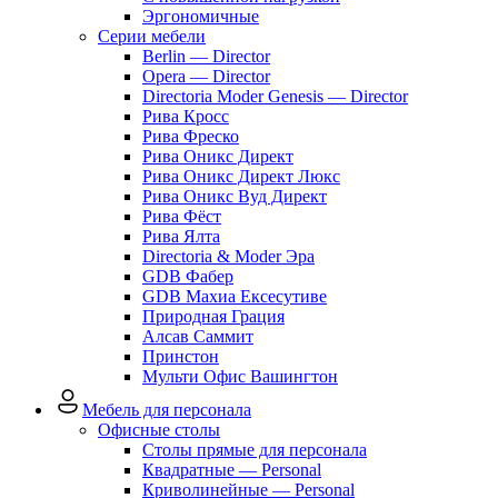
Эргономичные
Серии мебели
Berlin — Director
Opera — Director
Directoria Moder Genesis — Director
Рива Кросс
Рива Фреско
Рива Оникс Директ
Рива Оникс Директ Люкс
Рива Оникс Вуд Директ
Рива Фёст
Рива Ялта
Directoria & Moder Эра
GDB Фабер
GDB Махиа Ексесутиве
Природная Грация
Алсав Саммит
Принстон
Мульти Офис Вашингтон
Мебель для персонала
Офисные столы
Столы прямые для персонала
Квадратные — Personal
Криволинейные — Personal