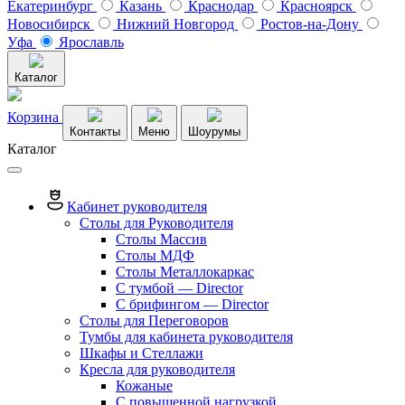
Екатеринбург
Казань
Краснодар
Красноярск
Новосибирск
Нижний Новгород
Ростов-на-Дону
Уфа
Ярославль
Каталог
Корзина
Контакты
Меню
Шоурумы
Каталог
Кабинет руководителя
Столы для Руководителя
Столы Массив
Столы МДФ
Столы Металлокаркас
С тумбой — Director
C брифингом — Director
Столы для Переговоров
Тумбы для кабинета руководителя
Шкафы и Стеллажи
Кресла для руководителя
Кожаные
С повышенной нагрузкой