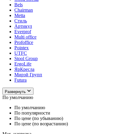
Bels
Chairman
Metta
Стиль
Артикул
Everprof
Multi office
Profoffice
Pointex
UTFC
Stool Group
ErgoLife
ЯрКресла
Мирэй Групп
Futura
Развернуть
По умолчанию
По умолчанию
По популярности
По цене (по убыванию)
По цене (по возрастанию)
Max. нагрузка