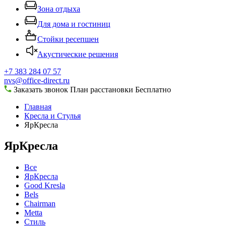
Зона отдыха
Для дома и гостиниц
Стойки ресепшен
Акустические решения
+7 383 284 07 57
nvs@office-direct.ru
Заказать звонок
План расстановки
Бесплатно
Главная
Кресла и Стулья
ЯрКресла
ЯрКресла
Все
ЯрКресла
Good Kresla
Bels
Chairman
Metta
Стиль