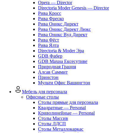
Opera — Director
Directoria Moder Genesis — Director
Рива Кросс
Рива Фреско
Рива Оникс Директ
Рива Оникс Директ Люкс
Рива Оникс Вуд Директ
Рива Фёст
Рива Ялта
Directoria & Moder Эра
GDB Фабер
GDB Махиа Ексесутиве
Природная Грация
Алсав Саммит
Принстон
Мульти Офис Вашингтон
Мебель для персонала
Офисные столы
Столы прямые для персонала
Квадратные — Personal
Криволинейные — Personal
Столы Массив
Столы ЛДСП
Столы Металлокаркас