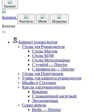
Каталог
Корзина
Контакты
Меню
Шоурумы
Каталог
Кабинет руководителя
Столы для Руководителя
Столы Массив
Столы МДФ
Столы Металлокаркас
С тумбой — Director
C брифингом — Director
Столы для Переговоров
Тумбы для кабинета руководителя
Шкафы и Стеллажи
Кресла для руководителя
Кожаные
С повышенной нагрузкой
Эргономичные
Серии мебели
Berlin — Director