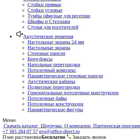
Стойки прямые
Стойки угловые
Тумбы офисные для ресепшн
Шкафы и Стеллажи
Стулья для посетителей
Акустические решения
Настольные экраны 24 мм
Настольные экраны
Стеновые панели
Бенч-боксы
Напольные перегородки
Потолочный комплекс
Параметрические стеновые панели
Акустические кабины
Подвесные перегородки
Горизонтальные потолочные конструкции
Потолочные бафы
Потолочные конструкции
Параметрические фигуры
Меню
Скачать каталог
Шоурумы
О компании
Партнерская програ
+7 383 284 07 57
nvs@office-direct.ru
План расстановки
Бесплатно
Заказать звонок