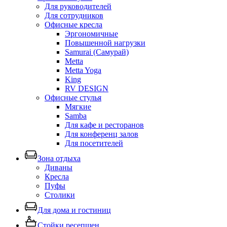
Для руководителей
Для сотрудников
Офисные кресла
Эргономичные
Повышенной нагрузки
Samurai (Самурай)
Metta
Metta Yoga
King
RV DESIGN
Офисные стулья
Мягкие
Samba
Для кафе и ресторанов
Для конференц залов
Для посетителей
Зона отдыха
Диваны
Кресла
Пуфы
Столики
Для дома и гостиниц
Стойки ресепшен