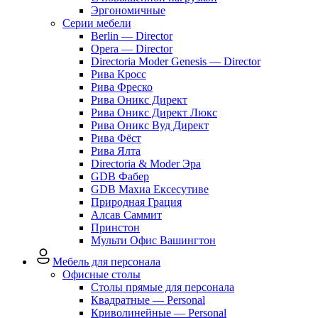
Эргономичные
Серии мебели
Berlin — Director
Opera — Director
Directoria Moder Genesis — Director
Рива Кросс
Рива Фреско
Рива Оникс Директ
Рива Оникс Директ Люкс
Рива Оникс Вуд Директ
Рива Фёст
Рива Ялта
Directoria & Moder Эра
GDB Фабер
GDB Махиа Ексесутиве
Природная Грация
Алсав Саммит
Принстон
Мульти Офис Вашингтон
Мебель для персонала
Офисные столы
Столы прямые для персонала
Квадратные — Personal
Криволинейные — Personal