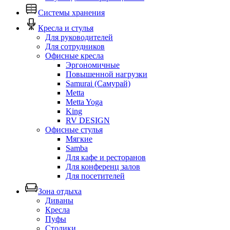
Системы хранения
Кресла и стулья
Для руководителей
Для сотрудников
Офисные кресла
Эргономичные
Повышенной нагрузки
Samurai (Самурай)
Metta
Metta Yoga
King
RV DESIGN
Офисные стулья
Мягкие
Samba
Для кафе и ресторанов
Для конференц залов
Для посетителей
Зона отдыха
Диваны
Кресла
Пуфы
Столики