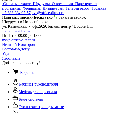
Скачать каталог
Шоурумы
О компании
Партнерская
программа
Франшиза
Дизайнерам
Галерея работ
Госзаказ
+7 383 284 07 57
nvs@office-direct.ru
План расстановки
Бесплатно
Заказать звонок
Шоурумы в Новосибирске
ул. Каменская, 7, оф.2929, бизнес-центр "Double Hill"
+7 383 284 07 57
Пн-Пт: с 09:00 до 18:00
nvs@office-direct.ru
Нижний Новгород
Ростов-на-Дону
Уфа
Ярославль
Добавлено в корзину!
Корзина
Кабинет руководителя
Мебель для персонала
Бенч-системы
Столы электроподъемные