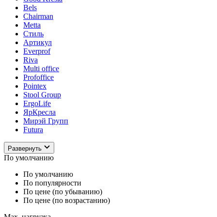
Bels
Chairman
Metta
Стиль
Артикул
Everprof
Riva
Multi office
Profoffice
Pointex
Stool Group
ErgoLife
ЯрКресла
Мирэй Групп
Futura
Развернуть
По умолчанию
По умолчанию
По популярности
По цене (по убыванию)
По цене (по возрастанию)
Max. нагрузка