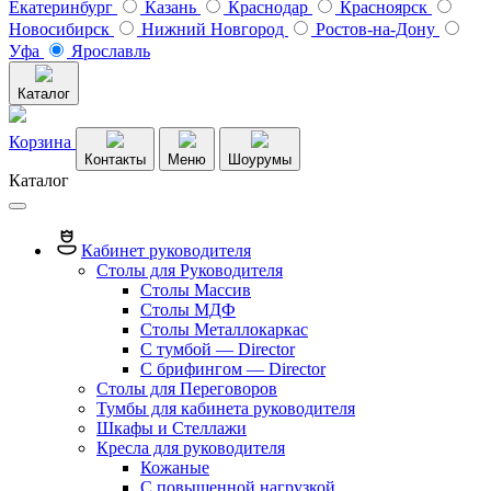
Екатеринбург
Казань
Краснодар
Красноярск
Новосибирск
Нижний Новгород
Ростов-на-Дону
Уфа
Ярославль
Каталог
Корзина
Контакты
Меню
Шоурумы
Каталог
Кабинет руководителя
Столы для Руководителя
Столы Массив
Столы МДФ
Столы Металлокаркас
С тумбой — Director
C брифингом — Director
Столы для Переговоров
Тумбы для кабинета руководителя
Шкафы и Стеллажи
Кресла для руководителя
Кожаные
С повышенной нагрузкой