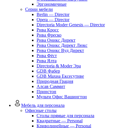
Эргономичные
Серии мебели
Berlin — Director
Opera — Director
Directoria Moder Genesis — Director
Рива Кросс
Рива Фреско
Рива Оникс Директ
Рива Оникс Директ Люкс
Рива Оникс Вуд Директ
Рива Фёст
Рива Ялта
Directoria & Moder Эра
GDB Фабер
GDB Махиа Ексесутиве
Природная Грация
Алсав Саммит
Принстон
Мульти Офис Вашингтон
Мебель для персонала
Офисные столы
Столы прямые для персонала
Квадратные — Personal
Криволинейные — Personal