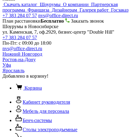
Скачать каталог
Шоурумы
О компании
Партнерская
программа
Франшиза
Дизайнерам
Галерея работ
Госзаказ
+7 383 284 07 57
nvs@office-direct.ru
План расстановки
Бесплатно
Заказать звонок
Шоурумы в Новосибирске
ул. Каменская, 7, оф.2929, бизнес-центр "Double Hill"
+7 383 284 07 57
Пн-Пт: с 09:00 до 18:00
nvs@office-direct.ru
Нижний Новгород
Ростов-на-Дону
Уфа
Ярославль
Добавлено в корзину!
Корзина
Кабинет руководителя
Мебель для персонала
Бенч-системы
Столы электроподъемные