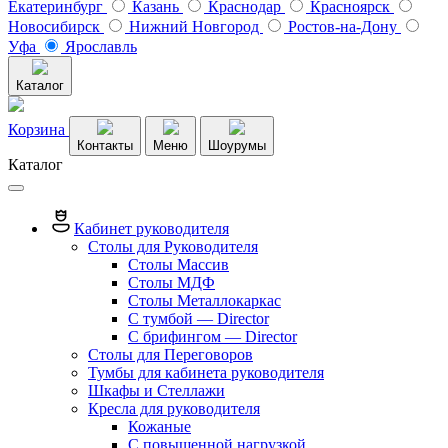
Екатеринбург
Казань
Краснодар
Красноярск
Новосибирск
Нижний Новгород
Ростов-на-Дону
Уфа
Ярославль
Каталог
Корзина
Контакты
Меню
Шоурумы
Каталог
Кабинет руководителя
Столы для Руководителя
Столы Массив
Столы МДФ
Столы Металлокаркас
С тумбой — Director
C брифингом — Director
Столы для Переговоров
Тумбы для кабинета руководителя
Шкафы и Стеллажи
Кресла для руководителя
Кожаные
С повышенной нагрузкой