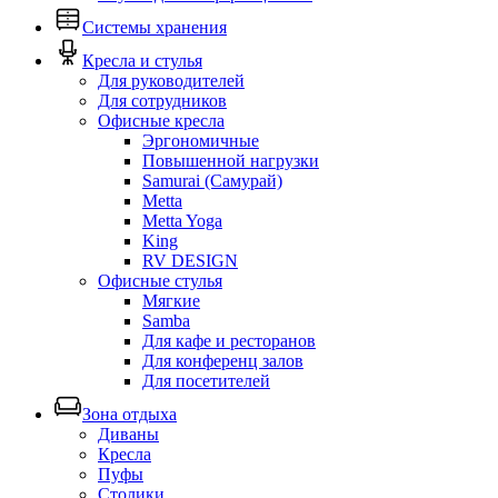
Системы хранения
Кресла и стулья
Для руководителей
Для сотрудников
Офисные кресла
Эргономичные
Повышенной нагрузки
Samurai (Самурай)
Metta
Metta Yoga
King
RV DESIGN
Офисные стулья
Мягкие
Samba
Для кафе и ресторанов
Для конференц залов
Для посетителей
Зона отдыха
Диваны
Кресла
Пуфы
Столики