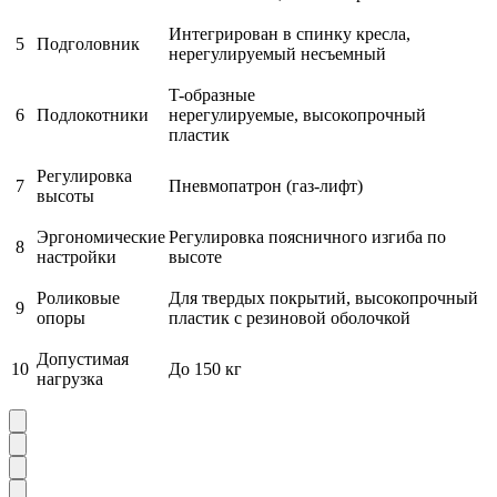
Интегрирован в спинку кресла,
5
Подголовник
нерегулируемый несъемный
T-образные
6
Подлокотники
нерегулируемые, высокопрочный
пластик
Регулировка
7
Пневмопатрон (газ-лифт)
высоты
Эргономические
Регулировка поясничного изгиба по
8
настройки
высоте
Роликовые
Для твердых покрытий, высокопрочный
9
опоры
пластик с резиновой оболочкой
Допустимая
10
До 150 кг
нагрузка