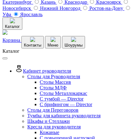
Екатеринбург
Казань
Краснодар
Красноярск
Новосибирск
Нижний Новгород
Ростов-на-Дону
Уфа
Ярославль
Каталог
Корзина
Контакты
Меню
Шоурумы
Каталог
Кабинет руководителя
Столы для Руководителя
Столы Массив
Столы МДФ
Столы Металлокаркас
С тумбой — Director
C брифингом — Director
Столы для Переговоров
Тумбы для кабинета руководителя
Шкафы и Стеллажи
Кресла для руководителя
Кожаные
С повышенной нагрузкой