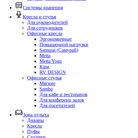
Системы хранения
Кресла и стулья
Для руководителей
Для сотрудников
Офисные кресла
Эргономичные
Повышенной нагрузки
Samurai (Самурай)
Metta
Metta Yoga
King
RV DESIGN
Офисные стулья
Мягкие
Samba
Для кафе и ресторанов
Для конференц залов
Для посетителей
Зона отдыха
Диваны
Кресла
Пуфы
Столики