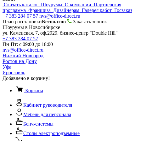
Скачать каталог
Шоурумы
О компании
Партнерская
программа
Франшиза
Дизайнерам
Галерея работ
Госзаказ
+7 383 284 07 57
nvs@office-direct.ru
План расстановки
Бесплатно
Заказать звонок
Шоурумы в Новосибирске
ул. Каменская, 7, оф.2929, бизнес-центр "Double Hill"
+7 383 284 07 57
Пн-Пт: с 09:00 до 18:00
nvs@office-direct.ru
Нижний Новгород
Ростов-на-Дону
Уфа
Ярославль
Добавлено в корзину!
Корзина
Кабинет руководителя
Мебель для персонала
Бенч-системы
Столы электроподъемные