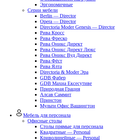
Эргономичные
Серии мебели
Berlin — Director
Opera — Director
Directoria Moder Genesis — Director
Рива Кросс
Рива Фреско
Рива Оникс Директ
Рива Оникс Директ Люкс
Рива Оникс Вуд Директ
Рива Фёст
Рива Ялта
Directoria & Moder Эра
GDB Фабер
GDB Махиа Ексесутиве
Природная Грация
Алсав Саммит
Принстон
Мульти Офис Вашингтон
Мебель для персонала
Офисные столы
Столы прямые для персонала
Квадратные — Personal
Криволинейные — Personal