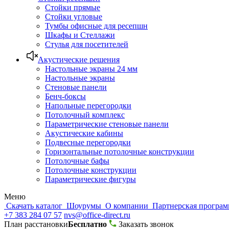
Стойки прямые
Стойки угловые
Тумбы офисные для ресепшн
Шкафы и Стеллажи
Стулья для посетителей
Акустические решения
Настольные экраны 24 мм
Настольные экраны
Стеновые панели
Бенч-боксы
Напольные перегородки
Потолочный комплекс
Параметрические стеновые панели
Акустические кабины
Подвесные перегородки
Горизонтальные потолочные конструкции
Потолочные бафы
Потолочные конструкции
Параметрические фигуры
Меню
Скачать каталог
Шоурумы
О компании
Партнерская програ
+7 383 284 07 57
nvs@office-direct.ru
План расстановки
Бесплатно
Заказать звонок