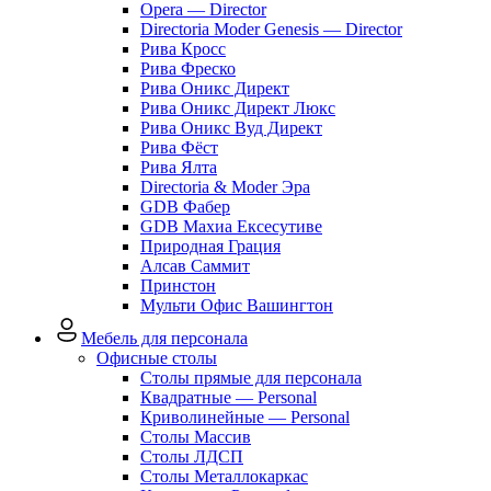
Opera — Director
Directoria Moder Genesis — Director
Рива Кросс
Рива Фреско
Рива Оникс Директ
Рива Оникс Директ Люкс
Рива Оникс Вуд Директ
Рива Фёст
Рива Ялта
Directoria & Moder Эра
GDB Фабер
GDB Махиа Ексесутиве
Природная Грация
Алсав Саммит
Принстон
Мульти Офис Вашингтон
Мебель для персонала
Офисные столы
Столы прямые для персонала
Квадратные — Personal
Криволинейные — Personal
Столы Массив
Столы ЛДСП
Столы Металлокаркас