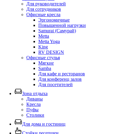
Для руководителей
Для сотрудников
Офисные кресла
Эргономичные
Повышенной нагрузки
Samurai (Самурай)
Metta
Metta Yoga
King
RV DESIGN
Офисные стулья
Мягкие
Samba
Для кафе и ресторанов
Для конференц залов
Для посетителей
Зона отдыха
Диваны
Кресла
Пуфы
Столики
Для дома и гостиниц
Стойки ресепшен