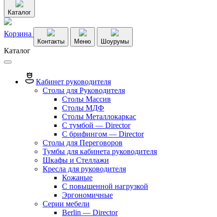
Каталог
Корзина
Контакты
Меню
Шоурумы
Каталог
Кабинет руководителя
Столы для Руководителя
Столы Массив
Столы МДФ
Столы Металлокаркас
С тумбой — Director
C брифингом — Director
Столы для Переговоров
Тумбы для кабинета руководителя
Шкафы и Стеллажи
Кресла для руководителя
Кожаные
С повышенной нагрузкой
Эргономичные
Серии мебели
Berlin — Director