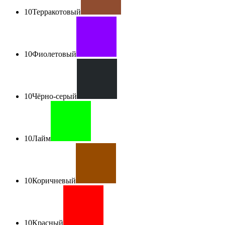
10
Терракотовый
10
Фиолетовый
10
Чёрно-серый
10
Лайм
10
Коричневый
10
Красный