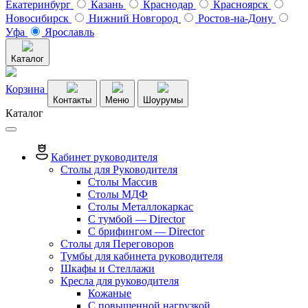
Екатеринбург
Казань
Краснодар
Красноярск
Новосибирск
Нижний Новгород
Ростов-на-Дону
Уфа
Ярославль
Каталог
Корзина
Контакты
Меню
Шоурумы
Каталог
Кабинет руководителя
Столы для Руководителя
Столы Массив
Столы МДФ
Столы Металлокаркас
С тумбой — Director
C брифингом — Director
Столы для Переговоров
Тумбы для кабинета руководителя
Шкафы и Стеллажи
Кресла для руководителя
Кожаные
С повышенной нагрузкой