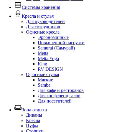
Системы хранения
Кресла и стулья
Для руководителей
Для сотрудников
Офисные кресла
Эргономичные
Повышенной нагрузки
Samurai (Самурай)
Metta
Metta Yoga
King
RV DESIGN
Офисные стулья
Мягкие
Samba
Для кафе и ресторанов
Для конференц залов
Для посетителей
Зона отдыха
Диваны
Кресла
Пуфы
Столики