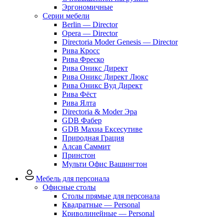
Эргономичные
Серии мебели
Berlin — Director
Opera — Director
Directoria Moder Genesis — Director
Рива Кросс
Рива Фреско
Рива Оникс Директ
Рива Оникс Директ Люкс
Рива Оникс Вуд Директ
Рива Фёст
Рива Ялта
Directoria & Moder Эра
GDB Фабер
GDB Махиа Ексесутиве
Природная Грация
Алсав Саммит
Принстон
Мульти Офис Вашингтон
Мебель для персонала
Офисные столы
Столы прямые для персонала
Квадратные — Personal
Криволинейные — Personal