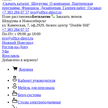
Скачать каталог
Шоурумы
О компании
Партнерская
программа
Франшиза
Дизайнерам
Галерея работ
Госзаказ
+7 383 284 07 57
nvs@office-direct.ru
План расстановки
Бесплатно
Заказать звонок
Шоурумы в Новосибирске
ул. Каменская, 7, оф.2929, бизнес-центр "Double Hill"
+7 383 284 07 57
Пн-Пт: с 09:00 до 18:00
nvs@office-direct.ru
Нижний Новгород
Ростов-на-Дону
Уфа
Ярославль
Добавлено в корзину!
Корзина
Кабинет руководителя
Мебель для персонала
Бенч-системы
Столы электроподъемные