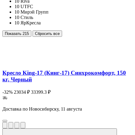
10
Riva
10
UTFC
10
Мирэй Групп
10
Стиль
10
ЯрКресла
Показать
215
Сбросить все
Кресло King-17 (Кинг-17) Синхрокомфорт, 150
кг, Черный
-32%
23034 ₽
33399.3 ₽
Доставка по Новосибирску, 11 августа