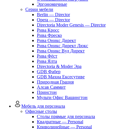
Эргономичные
Серии мебели
Berlin — Director
Opera — Director
Directoria Moder Genesis — Director
Рива Кросс
Рива Фреско
Рива Оникс Директ
Рива Оникс Директ Люкс
Рива Оникс Вуд Директ
Рива Фёст
Рива Ялта
Directoria & Moder Эра
GDB Фабер
GDB Махиа Ексесутиве
Природная Грация
Алсав Саммит
Принстон
Мульти Офис Вашингтон
Мебель для персонала
Офисные столы
Столы прямые для персонала
Квадратные — Personal
Криволинейные — Personal