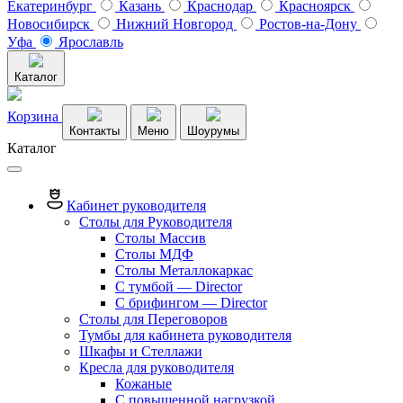
Екатеринбург
Казань
Краснодар
Красноярск
Новосибирск
Нижний Новгород
Ростов-на-Дону
Уфа
Ярославль
Каталог
Корзина
Контакты
Меню
Шоурумы
Каталог
Кабинет руководителя
Столы для Руководителя
Столы Массив
Столы МДФ
Столы Металлокаркас
С тумбой — Director
C брифингом — Director
Столы для Переговоров
Тумбы для кабинета руководителя
Шкафы и Стеллажи
Кресла для руководителя
Кожаные
С повышенной нагрузкой