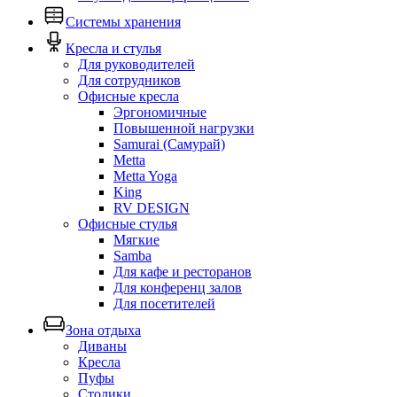
Системы хранения
Кресла и стулья
Для руководителей
Для сотрудников
Офисные кресла
Эргономичные
Повышенной нагрузки
Samurai (Самурай)
Metta
Metta Yoga
King
RV DESIGN
Офисные стулья
Мягкие
Samba
Для кафе и ресторанов
Для конференц залов
Для посетителей
Зона отдыха
Диваны
Кресла
Пуфы
Столики