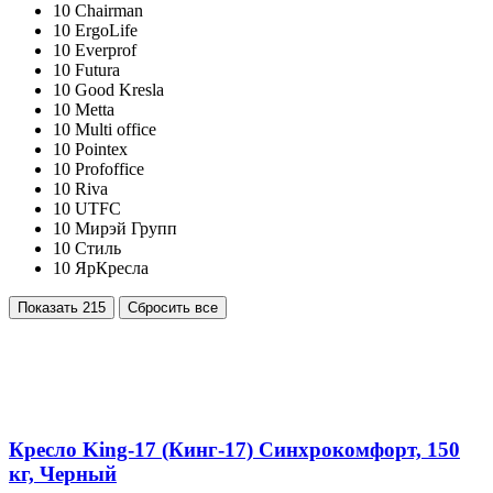
10
Chairman
10
ErgoLife
10
Everprof
10
Futura
10
Good Kresla
10
Metta
10
Multi office
10
Pointex
10
Profoffice
10
Riva
10
UTFC
10
Мирэй Групп
10
Стиль
10
ЯрКресла
Показать
215
Сбросить все
Кресло King-17 (Кинг-17) Синхрокомфорт, 150
кг, Черный