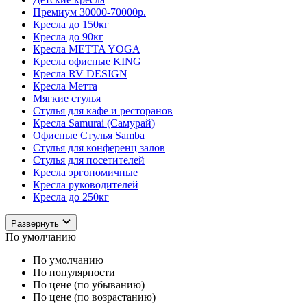
Премиум 30000-70000р.
Кресла до 150кг
Кресла до 90кг
Кресла METTA YOGA
Кресла офисные KING
Кресла RV DESIGN
Кресла Метта
Мягкие стулья
Стулья для кафе и ресторанов
Кресла Samurai (Самурай)
Офисные Стулья Samba
Стулья для конференц залов
Стулья для посетителей
Кресла эргономичные
Кресла руководителей
Кресла до 250кг
Развернуть
По умолчанию
По умолчанию
По популярности
По цене (по убыванию)
По цене (по возрастанию)