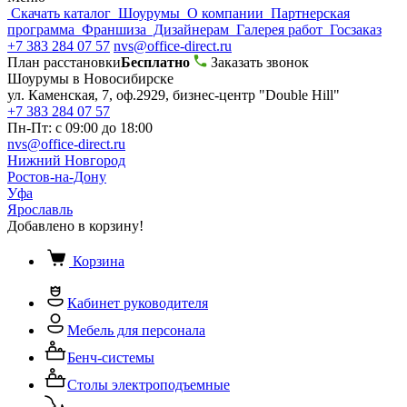
Скачать каталог
Шоурумы
О компании
Партнерская
программа
Франшиза
Дизайнерам
Галерея работ
Госзаказ
+7 383 284 07 57
nvs@office-direct.ru
План расстановки
Бесплатно
Заказать звонок
Шоурумы в Новосибирске
ул. Каменская, 7, оф.2929, бизнес-центр "Double Hill"
+7 383 284 07 57
Пн-Пт: с 09:00 до 18:00
nvs@office-direct.ru
Нижний Новгород
Ростов-на-Дону
Уфа
Ярославль
Добавлено в корзину!
Корзина
Кабинет руководителя
Мебель для персонала
Бенч-системы
Столы электроподъемные