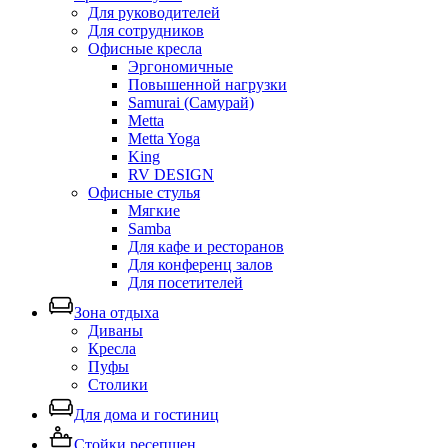
Для руководителей
Для сотрудников
Офисные кресла
Эргономичные
Повышенной нагрузки
Samurai (Самурай)
Metta
Metta Yoga
King
RV DESIGN
Офисные стулья
Мягкие
Samba
Для кафе и ресторанов
Для конференц залов
Для посетителей
Зона отдыха
Диваны
Кресла
Пуфы
Столики
Для дома и гостиниц
Стойки ресепшен