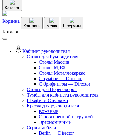
Каталог
Корзина
Контакты
Меню
Шоурумы
Каталог
Кабинет руководителя
Столы для Руководителя
Столы Массив
Столы МДФ
Столы Металлокаркас
С тумбой — Director
C брифингом — Director
Столы для Переговоров
Тумбы для кабинета руководителя
Шкафы и Стеллажи
Кресла для руководителя
Кожаные
С повышенной нагрузкой
Эргономичные
Серии мебели
Berlin — Director