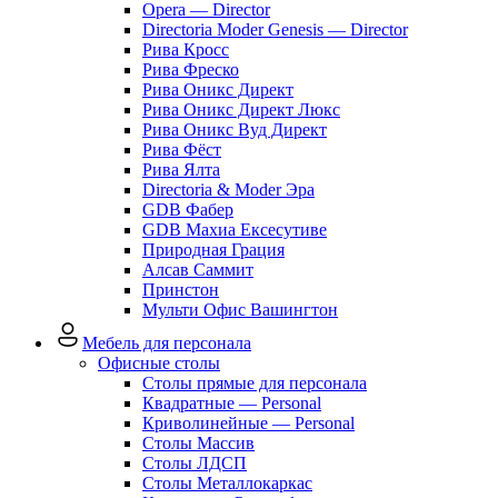
Opera — Director
Directoria Moder Genesis — Director
Рива Кросс
Рива Фреско
Рива Оникс Директ
Рива Оникс Директ Люкс
Рива Оникс Вуд Директ
Рива Фёст
Рива Ялта
Directoria & Moder Эра
GDB Фабер
GDB Махиа Ексесутиве
Природная Грация
Алсав Саммит
Принстон
Мульти Офис Вашингтон
Мебель для персонала
Офисные столы
Столы прямые для персонала
Квадратные — Personal
Криволинейные — Personal
Столы Массив
Столы ЛДСП
Столы Металлокаркас