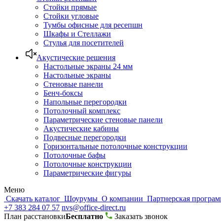
Стойки прямые
Стойки угловые
Тумбы офисные для ресепшн
Шкафы и Стеллажи
Стулья для посетителей
Акустические решения
Настольные экраны 24 мм
Настольные экраны
Стеновые панели
Бенч-боксы
Напольные перегородки
Потолочный комплекс
Параметрические стеновые панели
Акустические кабины
Подвесные перегородки
Горизонтальные потолочные конструкции
Потолочные бафы
Потолочные конструкции
Параметрические фигуры
Меню
Скачать каталог
Шоурумы
О компании
Партнерская програ
+7 383 284 07 57
nvs@office-direct.ru
План расстановки
Бесплатно
Заказать звонок