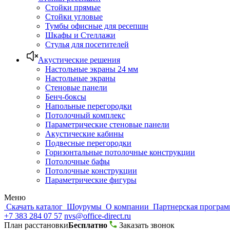
Стойки прямые
Стойки угловые
Тумбы офисные для ресепшн
Шкафы и Стеллажи
Стулья для посетителей
Акустические решения
Настольные экраны 24 мм
Настольные экраны
Стеновые панели
Бенч-боксы
Напольные перегородки
Потолочный комплекс
Параметрические стеновые панели
Акустические кабины
Подвесные перегородки
Горизонтальные потолочные конструкции
Потолочные бафы
Потолочные конструкции
Параметрические фигуры
Меню
Скачать каталог
Шоурумы
О компании
Партнерская програ
+7 383 284 07 57
nvs@office-direct.ru
План расстановки
Бесплатно
Заказать звонок