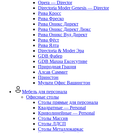
Opera — Director
Directoria Moder Genesis — Director
Рива Кросс
Рива Фреско
Рива Оникс Директ
Рива Оникс Директ Люкс
Рива Оникс Вуд Директ
Рива Фёст
Рива Ялта
Directoria & Moder Эра
GDB Фабер
GDB Махиа Ексесутиве
Природная Грация
Алсав Саммит
Принстон
Мульти Офис Вашингтон
Мебель для персонала
Офисные столы
Столы прямые для персонала
Квадратные — Personal
Криволинейные — Personal
Столы Массив
Столы ЛДСП
Столы Металлокаркас