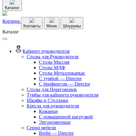
Каталог
Корзина
Контакты
Меню
Шоурумы
Каталог
Кабинет руководителя
Столы для Руководителя
Столы Массив
Столы МДФ
Столы Металлокаркас
С тумбой — Director
C брифингом — Director
Столы для Переговоров
Тумбы для кабинета руководителя
Шкафы и Стеллажи
Кресла для руководителя
Кожаные
С повышенной нагрузкой
Эргономичные
Серии мебели
Berlin — Director