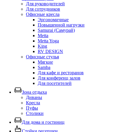
Для руководителей
Для сотрудников
Офисные кресла
Эргономичные
Повышенной нагрузки
Samurai (Самурай)
Metta
Metta Yoga
King
RV DESIGN
Офисные стулья
Мягкие
Samba
Для кафе и ресторанов
Для конференц залов
Для посетителей
Зона отдыха
Диваны
Кресла
Пуфы
Столики
Для дома и гостиниц
Стойки ресепшен