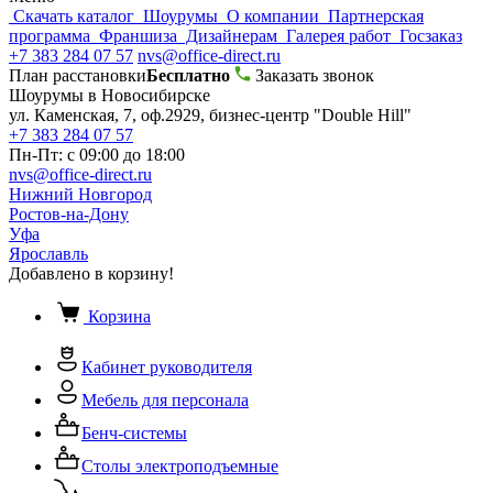
Скачать каталог
Шоурумы
О компании
Партнерская
программа
Франшиза
Дизайнерам
Галерея работ
Госзаказ
+7 383 284 07 57
nvs@office-direct.ru
План расстановки
Бесплатно
Заказать звонок
Шоурумы в Новосибирске
ул. Каменская, 7, оф.2929, бизнес-центр "Double Hill"
+7 383 284 07 57
Пн-Пт: с 09:00 до 18:00
nvs@office-direct.ru
Нижний Новгород
Ростов-на-Дону
Уфа
Ярославль
Добавлено в корзину!
Корзина
Кабинет руководителя
Мебель для персонала
Бенч-системы
Столы электроподъемные