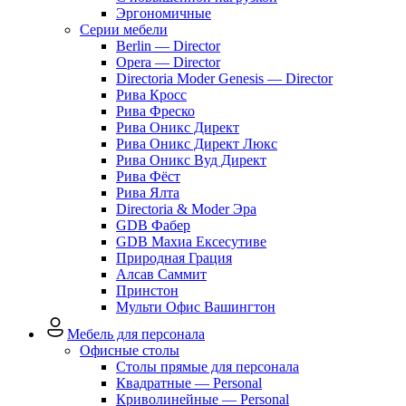
Эргономичные
Серии мебели
Berlin — Director
Opera — Director
Directoria Moder Genesis — Director
Рива Кросс
Рива Фреско
Рива Оникс Директ
Рива Оникс Директ Люкс
Рива Оникс Вуд Директ
Рива Фёст
Рива Ялта
Directoria & Moder Эра
GDB Фабер
GDB Махиа Ексесутиве
Природная Грация
Алсав Саммит
Принстон
Мульти Офис Вашингтон
Мебель для персонала
Офисные столы
Столы прямые для персонала
Квадратные — Personal
Криволинейные — Personal