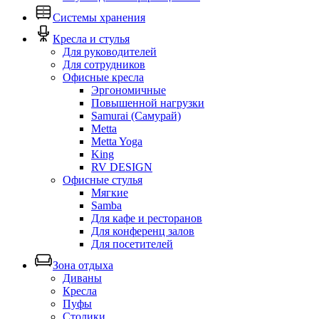
Системы хранения
Кресла и стулья
Для руководителей
Для сотрудников
Офисные кресла
Эргономичные
Повышенной нагрузки
Samurai (Самурай)
Metta
Metta Yoga
King
RV DESIGN
Офисные стулья
Мягкие
Samba
Для кафе и ресторанов
Для конференц залов
Для посетителей
Зона отдыха
Диваны
Кресла
Пуфы
Столики