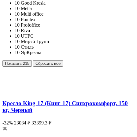
10
Good Kresla
10
Metta
10
Multi office
10
Pointex
10
Profoffice
10
Riva
10
UTFC
10
Мирэй Групп
10
Стиль
10
ЯрКресла
Показать
215
Сбросить все
Кресло King-17 (Кинг-17) Синхрокомфорт, 150
кг, Черный
-32%
23034 ₽
33399.3 ₽