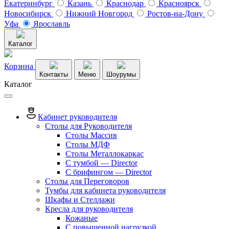
Екатеринбург
Казань
Краснодар
Красноярск
Новосибирск
Нижний Новгород
Ростов-на-Дону
Уфа
Ярославль
Каталог
Корзина
Контакты
Меню
Шоурумы
Каталог
Кабинет руководителя
Столы для Руководителя
Столы Массив
Столы МДФ
Столы Металлокаркас
С тумбой — Director
C брифингом — Director
Столы для Переговоров
Тумбы для кабинета руководителя
Шкафы и Стеллажи
Кресла для руководителя
Кожаные
С повышенной нагрузкой