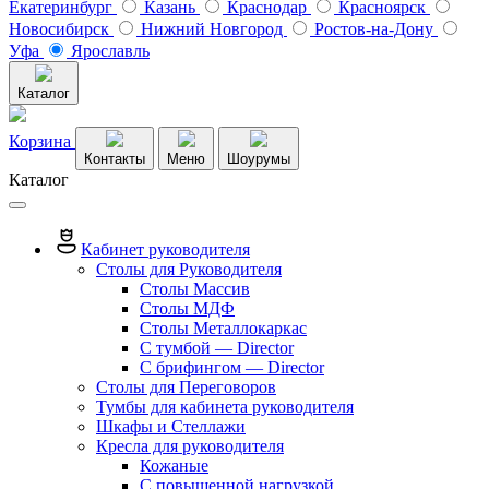
Екатеринбург
Казань
Краснодар
Красноярск
Новосибирск
Нижний Новгород
Ростов-на-Дону
Уфа
Ярославль
Каталог
Корзина
Контакты
Меню
Шоурумы
Каталог
Кабинет руководителя
Столы для Руководителя
Столы Массив
Столы МДФ
Столы Металлокаркас
С тумбой — Director
C брифингом — Director
Столы для Переговоров
Тумбы для кабинета руководителя
Шкафы и Стеллажи
Кресла для руководителя
Кожаные
С повышенной нагрузкой