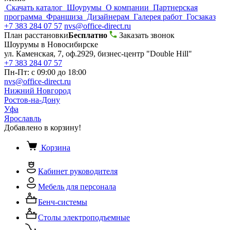
Скачать каталог
Шоурумы
О компании
Партнерская
программа
Франшиза
Дизайнерам
Галерея работ
Госзаказ
+7 383 284 07 57
nvs@office-direct.ru
План расстановки
Бесплатно
Заказать звонок
Шоурумы в Новосибирске
ул. Каменская, 7, оф.2929, бизнес-центр "Double Hill"
+7 383 284 07 57
Пн-Пт: с 09:00 до 18:00
nvs@office-direct.ru
Нижний Новгород
Ростов-на-Дону
Уфа
Ярославль
Добавлено в корзину!
Корзина
Кабинет руководителя
Мебель для персонала
Бенч-системы
Столы электроподъемные