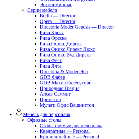
Эргономичные
Серии мебели
Berlin — Director
Opera — Director
Directoria Moder Genesis — Director
Рива Кросс
Рива Фреско
Рива Оникс Директ
Рива Оникс Директ Люкс
Рива Оникс Вуд Директ
Рива Фёст
Рива Ялта
Directoria & Moder Эра
GDB Фабер
GDB Махиа Ексесутиве
Природная Грация
Алсав Саммит
Принстон
Мульти Офис Вашингтон
Мебель для персонала
Офисные столы
Столы прямые для персонала
Квадратные — Personal
Криволинейные — Personal