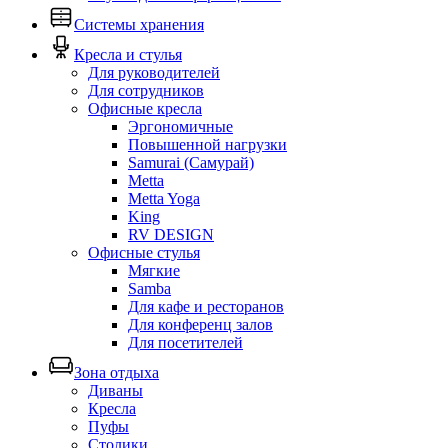
Системы хранения
Кресла и стулья
Для руководителей
Для сотрудников
Офисные кресла
Эргономичные
Повышенной нагрузки
Samurai (Самурай)
Metta
Metta Yoga
King
RV DESIGN
Офисные стулья
Мягкие
Samba
Для кафе и ресторанов
Для конференц залов
Для посетителей
Зона отдыха
Диваны
Кресла
Пуфы
Столики