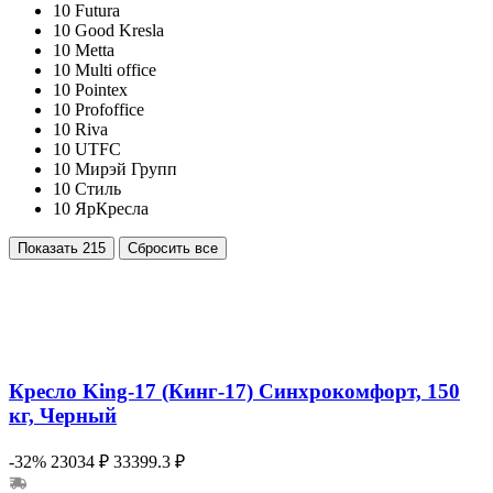
10
Futura
10
Good Kresla
10
Metta
10
Multi office
10
Pointex
10
Profoffice
10
Riva
10
UTFC
10
Мирэй Групп
10
Стиль
10
ЯрКресла
Показать
215
Сбросить все
Кресло King-17 (Кинг-17) Синхрокомфорт, 150
кг, Черный
-32%
23034 ₽
33399.3 ₽