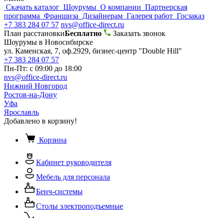
Скачать каталог
Шоурумы
О компании
Партнерская
программа
Франшиза
Дизайнерам
Галерея работ
Госзаказ
+7 383 284 07 57
nvs@office-direct.ru
План расстановки
Бесплатно
Заказать звонок
Шоурумы в Новосибирске
ул. Каменская, 7, оф.2929, бизнес-центр "Double Hill"
+7 383 284 07 57
Пн-Пт: с 09:00 до 18:00
nvs@office-direct.ru
Нижний Новгород
Ростов-на-Дону
Уфа
Ярославль
Добавлено в корзину!
Корзина
Кабинет руководителя
Мебель для персонала
Бенч-системы
Столы электроподъемные