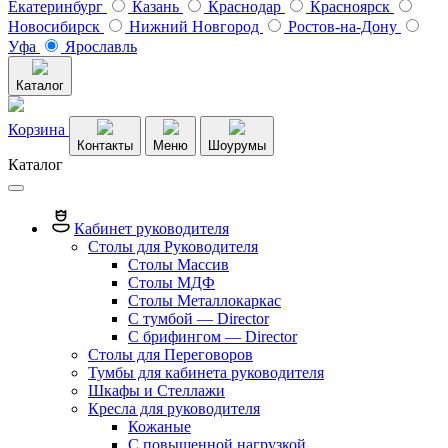
Екатеринбург
Казань
Краснодар
Красноярск
Новосибирск
Нижний Новгород
Ростов-на-Дону
Уфа
Ярославль
Каталог
Корзина
Контакты
Меню
Шоурумы
Каталог
Кабинет руководителя
Столы для Руководителя
Столы Массив
Столы МДФ
Столы Металлокаркас
С тумбой — Director
C брифингом — Director
Столы для Переговоров
Тумбы для кабинета руководителя
Шкафы и Стеллажи
Кресла для руководителя
Кожаные
С повышенной нагрузкой