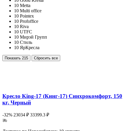
10
Good Kresla
10
Metta
10
Multi office
10
Pointex
10
Profoffice
10
Riva
10
UTFC
10
Мирэй Групп
10
Стиль
10
ЯрКресла
Показать
215
Сбросить все
Кресло King-17 (Кинг-17) Синхрокомфорт, 150
кг, Черный
-32%
23034 ₽
33399.3 ₽