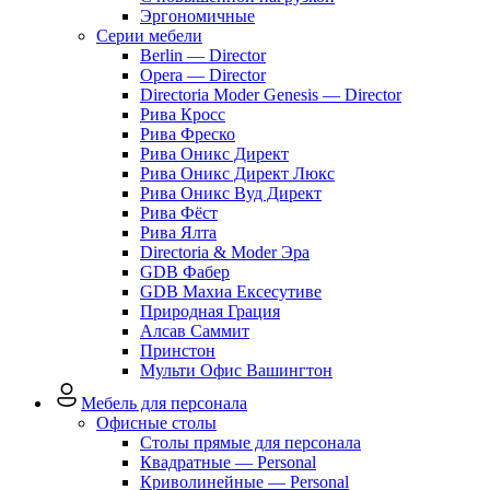
Эргономичные
Серии мебели
Berlin — Director
Opera — Director
Directoria Moder Genesis — Director
Рива Кросс
Рива Фреско
Рива Оникс Директ
Рива Оникс Директ Люкс
Рива Оникс Вуд Директ
Рива Фёст
Рива Ялта
Directoria & Moder Эра
GDB Фабер
GDB Махиа Ексесутиве
Природная Грация
Алсав Саммит
Принстон
Мульти Офис Вашингтон
Мебель для персонала
Офисные столы
Столы прямые для персонала
Квадратные — Personal
Криволинейные — Personal