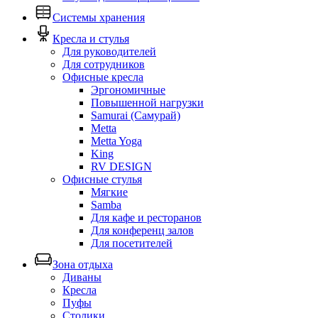
Системы хранения
Кресла и стулья
Для руководителей
Для сотрудников
Офисные кресла
Эргономичные
Повышенной нагрузки
Samurai (Самурай)
Metta
Metta Yoga
King
RV DESIGN
Офисные стулья
Мягкие
Samba
Для кафе и ресторанов
Для конференц залов
Для посетителей
Зона отдыха
Диваны
Кресла
Пуфы
Столики