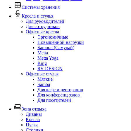
Системы хранения
Кресла и стулья
Для руководителей
Для сотрудников
Офисные кресла
Эргономичные
Повышенной нагрузки
Samurai (Самурай)
Metta
Metta Yoga
King
RV DESIGN
Офисные стулья
Мягкие
Samba
Для кафе и ресторанов
Для конференц залов
Для посетителей
Зона отдыха
Диваны
Кресла
Пуфы
Столики