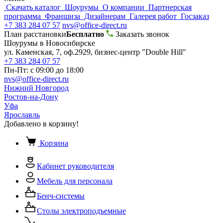
Скачать каталог
Шоурумы
О компании
Партнерская
программа
Франшиза
Дизайнерам
Галерея работ
Госзаказ
+7 383 284 07 57
nvs@office-direct.ru
План расстановки
Бесплатно
Заказать звонок
Шоурумы в Новосибирске
ул. Каменская, 7, оф.2929, бизнес-центр "Double Hill"
+7 383 284 07 57
Пн-Пт: с 09:00 до 18:00
nvs@office-direct.ru
Нижний Новгород
Ростов-на-Дону
Уфа
Ярославль
Добавлено в корзину!
Корзина
Кабинет руководителя
Мебель для персонала
Бенч-системы
Столы электроподъемные