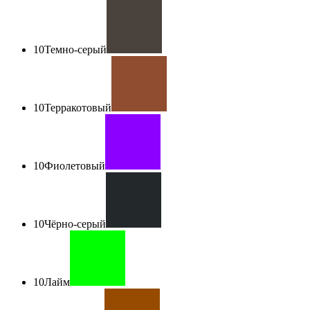
10
Темно-серый
10
Терракотовый
10
Фиолетовый
10
Чёрно-серый
10
Лайм