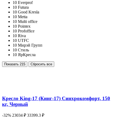
10
Everprof
10
Futura
10
Good Kresla
10
Metta
10
Multi office
10
Pointex
10
Profoffice
10
Riva
10
UTFC
10
Мирэй Групп
10
Стиль
10
ЯрКресла
Показать
215
Сбросить все
Кресло King-17 (Кинг-17) Синхрокомфорт, 150
кг, Черный
-32%
23034 ₽
33399.3 ₽