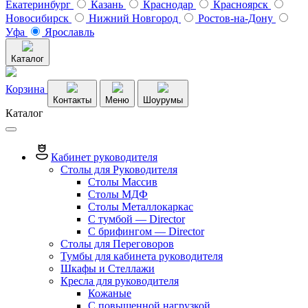
Екатеринбург
Казань
Краснодар
Красноярск
Новосибирск
Нижний Новгород
Ростов-на-Дону
Уфа
Ярославль
Каталог
Корзина
Контакты
Меню
Шоурумы
Каталог
Кабинет руководителя
Столы для Руководителя
Столы Массив
Столы МДФ
Столы Металлокаркас
С тумбой — Director
C брифингом — Director
Столы для Переговоров
Тумбы для кабинета руководителя
Шкафы и Стеллажи
Кресла для руководителя
Кожаные
С повышенной нагрузкой