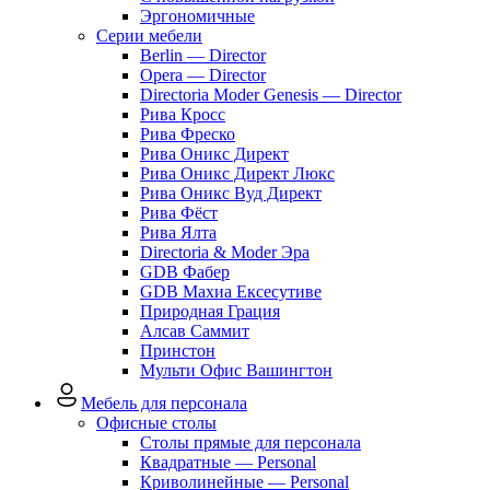
Эргономичные
Серии мебели
Berlin — Director
Opera — Director
Directoria Moder Genesis — Director
Рива Кросс
Рива Фреско
Рива Оникс Директ
Рива Оникс Директ Люкс
Рива Оникс Вуд Директ
Рива Фёст
Рива Ялта
Directoria & Moder Эра
GDB Фабер
GDB Махиа Ексесутиве
Природная Грация
Алсав Саммит
Принстон
Мульти Офис Вашингтон
Мебель для персонала
Офисные столы
Столы прямые для персонала
Квадратные — Personal
Криволинейные — Personal