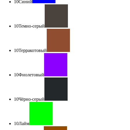
10
Синий
10
Темно-серый
10
Терракотовый
10
Фиолетовый
10
Чёрно-серый
10
Лайм