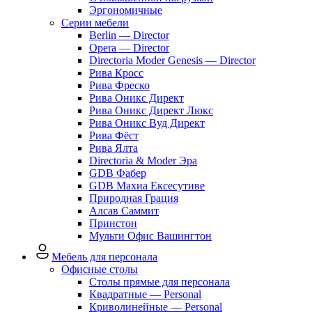
Эргономичные
Серии мебели
Berlin — Director
Opera — Director
Directoria Moder Genesis — Director
Рива Кросс
Рива Фреско
Рива Оникс Директ
Рива Оникс Директ Люкс
Рива Оникс Вуд Директ
Рива Фёст
Рива Ялта
Directoria & Moder Эра
GDB Фабер
GDB Махиа Ексесутиве
Природная Грация
Алсав Саммит
Принстон
Мульти Офис Вашингтон
Мебель для персонала
Офисные столы
Столы прямые для персонала
Квадратные — Personal
Криволинейные — Personal