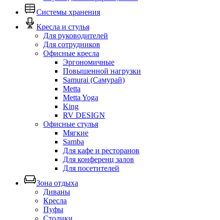
Системы хранения
Кресла и стулья
Для руководителей
Для сотрудников
Офисные кресла
Эргономичные
Повышенной нагрузки
Samurai (Самурай)
Metta
Metta Yoga
King
RV DESIGN
Офисные стулья
Мягкие
Samba
Для кафе и ресторанов
Для конференц залов
Для посетителей
Зона отдыха
Диваны
Кресла
Пуфы
Столики