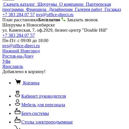
Скачать каталог
Шоурумы
О компании
Партнерская
программа
Франшиза
Дизайнерам
Галерея работ
Госзаказ
+7 383 284 07 57
nvs@office-direct.ru
План расстановки
Бесплатно
Заказать звонок
Шоурумы в Новосибирске
ул. Каменская, 7, оф.2929, бизнес-центр "Double Hill"
+7 383 284 07 57
Пн-Пт: с 09:00 до 18:00
nvs@office-direct.ru
Нижний Новгород
Ростов-на-Дону
Уфа
Ярославль
Добавлено в корзину!
Корзина
Кабинет руководителя
Мебель для персонала
Бенч-системы
Столы электроподъемные