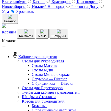
Екатеринбург
Казань
Краснодар
Красноярск
Новосибирск
Нижний Новгород
Ростов-на-Дону
Уфа
Ярославль
Каталог
Корзина
Контакты
Меню
Шоурумы
Каталог
Кабинет руководителя
Столы для Руководителя
Столы Массив
Столы МДФ
Столы Металлокаркас
С тумбой — Director
C брифингом — Director
Столы для Переговоров
Тумбы для кабинета руководителя
Шкафы и Стеллажи
Кресла для руководителя
Кожаные
С повышенной нагрузкой