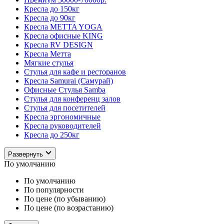
Кресла до 150кг
Кресла до 90кг
Кресла METTA YOGA
Кресла офисные KING
Кресла RV DESIGN
Кресла Метта
Мягкие стулья
Стулья для кафе и ресторанов
Кресла Samurai (Самурай)
Офисные Стулья Samba
Стулья для конференц залов
Стулья для посетителей
Кресла эргономичные
Кресла руководителей
Кресла до 250кг
Развернуть
По умолчанию
По умолчанию
По популярности
По цене (по убыванию)
По цене (по возрастанию)