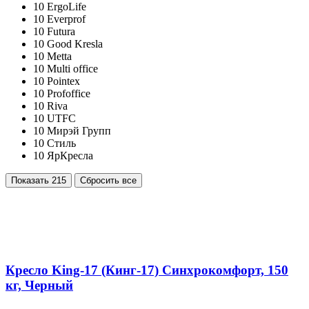
10
ErgoLife
10
Everprof
10
Futura
10
Good Kresla
10
Metta
10
Multi office
10
Pointex
10
Profoffice
10
Riva
10
UTFC
10
Мирэй Групп
10
Стиль
10
ЯрКресла
Показать
215
Сбросить все
Кресло King-17 (Кинг-17) Синхрокомфорт, 150
кг, Черный