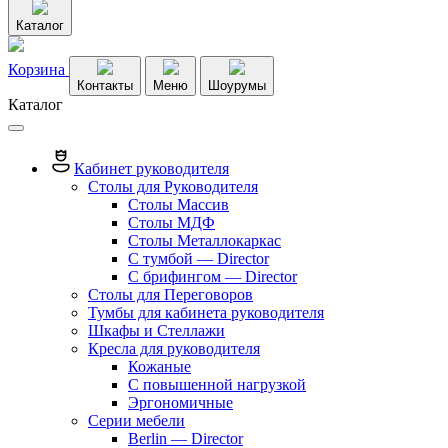
Каталог
Корзина
Контакты
Меню
Шоурумы
Каталог
Кабинет руководителя
Столы для Руководителя
Столы Массив
Столы МДФ
Столы Металлокаркас
С тумбой — Director
C брифингом — Director
Столы для Переговоров
Тумбы для кабинета руководителя
Шкафы и Стеллажи
Кресла для руководителя
Кожаные
С повышенной нагрузкой
Эргономичные
Серии мебели
Berlin — Director