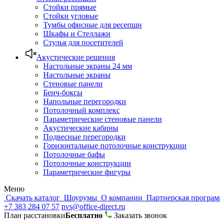
Стойки прямые
Стойки угловые
Тумбы офисные для ресепшн
Шкафы и Стеллажи
Стулья для посетителей
Акустические решения
Настольные экраны 24 мм
Настольные экраны
Стеновые панели
Бенч-боксы
Напольные перегородки
Потолочный комплекс
Параметрические стеновые панели
Акустические кабины
Подвесные перегородки
Горизонтальные потолочные конструкции
Потолочные бафы
Потолочные конструкции
Параметрические фигуры
Меню
Скачать каталог
Шоурумы
О компании
Партнерская програ
+7 383 284 07 57
nvs@office-direct.ru
План расстановки
Бесплатно
Заказать звонок