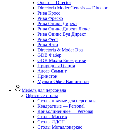
Opera — Director
Directoria Moder Genesis — Director
Рива Кросс
Рива Фреско
Рива Оникс Директ
Рива Оникс Директ Люкс
Рива Оникс Вуд Директ
Рива Фёст
Рива Ялта
Directoria & Moder Эра
GDB Фабер
GDB Махиа Ексесутиве
Природная Грация
Алсав Саммит
Принстон
Мульти Офис Вашингтон
Мебель для персонала
Офисные столы
Столы прямые для персонала
Квадратные — Personal
Криволинейные — Personal
Столы Массив
Столы ЛДСП
Столы Металлокаркас