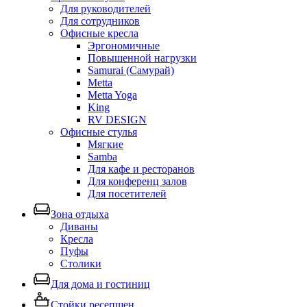
Для руководителей
Для сотрудников
Офисные кресла
Эргономичные
Повышенной нагрузки
Samurai (Самурай)
Metta
Metta Yoga
King
RV DESIGN
Офисные стулья
Мягкие
Samba
Для кафе и ресторанов
Для конференц залов
Для посетителей
Зона отдыха
Диваны
Кресла
Пуфы
Столики
Для дома и гостиниц
Стойки ресепшен