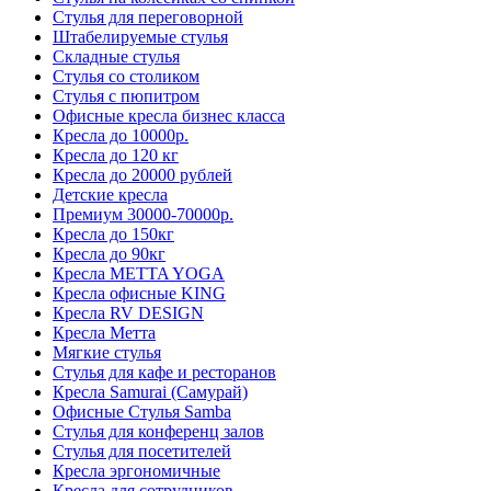
Стулья для переговорной
Штабелируемые стулья
Складные стулья
Стулья со столиком
Стулья с пюпитром
Офисные кресла бизнес класса
Кресла до 10000р.
Кресла до 120 кг
Кресла до 20000 рублей
Детские кресла
Премиум 30000-70000р.
Кресла до 150кг
Кресла до 90кг
Кресла METTA YOGA
Кресла офисные KING
Кресла RV DESIGN
Кресла Метта
Мягкие стулья
Стулья для кафе и ресторанов
Кресла Samurai (Самурай)
Офисные Стулья Samba
Стулья для конференц залов
Стулья для посетителей
Кресла эргономичные
Кресла для сотрудников