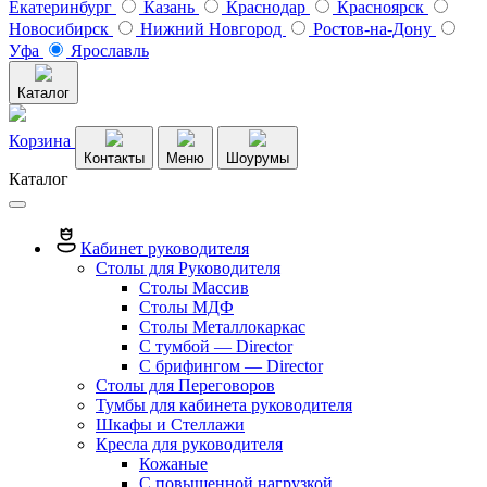
Екатеринбург
Казань
Краснодар
Красноярск
Новосибирск
Нижний Новгород
Ростов-на-Дону
Уфа
Ярославль
Каталог
Корзина
Контакты
Меню
Шоурумы
Каталог
Кабинет руководителя
Столы для Руководителя
Столы Массив
Столы МДФ
Столы Металлокаркас
С тумбой — Director
C брифингом — Director
Столы для Переговоров
Тумбы для кабинета руководителя
Шкафы и Стеллажи
Кресла для руководителя
Кожаные
С повышенной нагрузкой