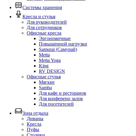
Системы хранения
Кресла и стулья
Для руководителей
Для сотрудников
Офисные кресла
Эргономичные
Повышенной нагрузки
Samurai (Самурай)
Metta
Metta Yoga
King
RV DESIGN
Офисные стулья
Мягкие
Samba
Для кафе и ресторанов
Для конференц залов
Для посетителей
Зона отдыха
Диваны
Кресла
Пуфы
Столики