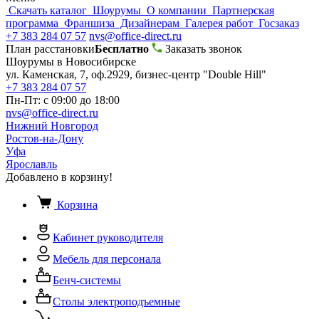
Скачать каталог
Шоурумы
О компании
Партнерская
программа
Франшиза
Дизайнерам
Галерея работ
Госзаказ
+7 383 284 07 57
nvs@office-direct.ru
План расстановки
Бесплатно
Заказать звонок
Шоурумы в Новосибирске
ул. Каменская, 7, оф.2929, бизнес-центр "Double Hill"
+7 383 284 07 57
Пн-Пт: с 09:00 до 18:00
nvs@office-direct.ru
Нижний Новгород
Ростов-на-Дону
Уфа
Ярославль
Добавлено в корзину!
Корзина
Кабинет руководителя
Мебель для персонала
Бенч-системы
Столы электроподъемные