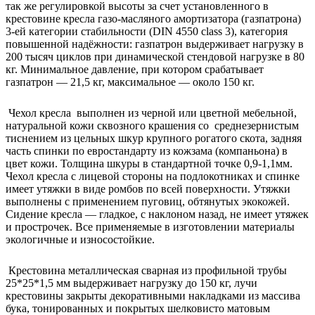
так же регулировкой высоты за счет установленного в
крестовине кресла газо-масляного амортизатора (газпатрона)
3-ей категории стабильности (DIN 4550 class 3), категория
повышенной надёжности: газпатрон выдерживает нагрузку в
200 тысяч циклов при динамической стендовой нагрузке в 80
кг. Минимальное давление, при котором срабатывает
газпатрон — 21,5 кг, максимальное — около 150 кг.
Чехол кресла выполнен из черной или цветной мебельной,
натуральной кожи сквозного крашения со среднезернистым
тиснением из цельных шкур крупного рогатого скота, задняя
часть спинки по евростандарту из кожзама (компаньона) в
цвет кожи. Толщина шкуры в стандартной точке 0,9-1,1мм.
Чехол кресла с лицевой стороны на подлокотниках и спинке
имеет утяжки в виде ромбов по всей поверхности. Утяжки
выполнены с применением пуговиц, обтянутых экокожей.
Сидение кресла — гладкое, с наклоном назад, не имеет утяжек
и прострочек. Все применяемые в изготовлении материалы
экологичные и износостойкие.
Крестовина металлическая сварная из профильной трубы
25*25*1,5 мм выдерживает нагрузку до 150 кг, лучи
крестовины закрыты декоративными накладками из массива
бука, тонированных и покрытых шелковисто матовым