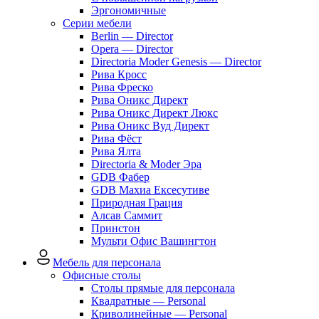
Эргономичные
Серии мебели
Berlin — Director
Opera — Director
Directoria Moder Genesis — Director
Рива Кросс
Рива Фреско
Рива Оникс Директ
Рива Оникс Директ Люкс
Рива Оникс Вуд Директ
Рива Фёст
Рива Ялта
Directoria & Moder Эра
GDB Фабер
GDB Махиа Ексесутиве
Природная Грация
Алсав Саммит
Принстон
Мульти Офис Вашингтон
Мебель для персонала
Офисные столы
Столы прямые для персонала
Квадратные — Personal
Криволинейные — Personal