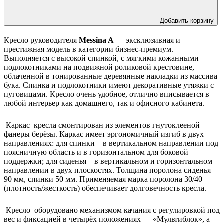
Добавить корзину
Кресло руководителя
Messina A
— эксклюзивная и
престижная модель в категории бизнес-премиум.
Выполняется с высокой спинкой, с мягкими кожанными
подлокотниками на подвижной роликовой крестовине,
облаченной в тонированные деревянные накладки из массива
бука. Спинка и подлокотники имеют декоративные утяжки с
пуговицами. Кресло очень удобное, отлично вписывается в
любой интерьер как домашнего, так и офисного кабинета.
Каркас кресла смонтирован из элементов гнутоклееной
фанеры берёзы. Каркас имеет эргономичный изгиб в двух
направлениях: для спинки – в вертикальном направлении под
поясничную область и в горизонтальном для боковой
поддержки; для сиденья – в вертикальном и горизонтальном
направлении в двух плоскостях. Толщина поролона сиденья
90 мм, спинки 50 мм. Применяемая марка поролона 30/40
(плотность/жесткость) обеспечивает долговечность кресла.
Кресло оборудовано механизмом качания с регулировкой под
вес и фиксацией в четырёх положениях — «Мультиблок», а