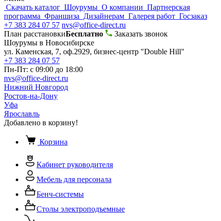
Скачать каталог
Шоурумы
О компании
Партнерская
программа
Франшиза
Дизайнерам
Галерея работ
Госзаказ
+7 383 284 07 57
nvs@office-direct.ru
План расстановки
Бесплатно
Заказать звонок
Шоурумы в Новосибирске
ул. Каменская, 7, оф.2929, бизнес-центр "Double Hill"
+7 383 284 07 57
Пн-Пт: с 09:00 до 18:00
nvs@office-direct.ru
Нижний Новгород
Ростов-на-Дону
Уфа
Ярославль
Добавлено в корзину!
Корзина
Кабинет руководителя
Мебель для персонала
Бенч-системы
Столы электроподъемные