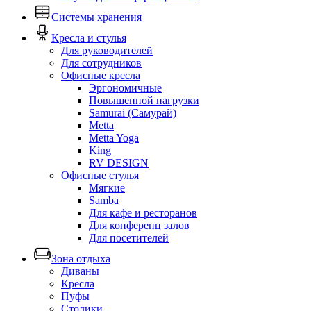
Системы хранения
Кресла и стулья
Для руководителей
Для сотрудников
Офисные кресла
Эргономичные
Повышенной нагрузки
Samurai (Самурай)
Metta
Metta Yoga
King
RV DESIGN
Офисные стулья
Мягкие
Samba
Для кафе и ресторанов
Для конференц залов
Для посетителей
Зона отдыха
Диваны
Кресла
Пуфы
Столики