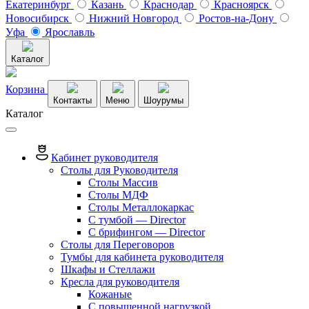
Екатеринбург
Казань
Краснодар
Красноярск
Новосибирск
Нижний Новгород
Ростов-на-Дону
Уфа
Ярославль
Каталог
Корзина
Контакты
Меню
Шоурумы
Каталог
Кабинет руководителя
Столы для Руководителя
Столы Массив
Столы МДФ
Столы Металлокаркас
С тумбой — Director
C брифингом — Director
Столы для Переговоров
Тумбы для кабинета руководителя
Шкафы и Стеллажи
Кресла для руководителя
Кожаные
С повышенной нагрузкой