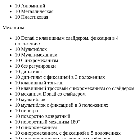
10
Алюминий
10
Металлическая
10
Пластиковая
Механизм
10
Donati с клавишным слайдером, фиксация в 4
положениях
10
Мультиблок
10
Мультимеханизм
10
Синхромеханизм
10
без регулировки
10
дип-тильт
10
дип-тильт с фиксацией в 3 положениях
10
клавишный топ-ган
10
клавишный тросовый синхромеханизм со слайдером
10
механизм Donati со слайдером
10
мультиблок
10
мультиблок с фиксацией в 3 положениях
10
пиастра
10
поворотно-возвратный
10
поворотный механизм 180°
10
синхромеханизм
10
синхромеханизм, с фиксацией в 5 положениях
10
синхромеханизм с клавишным слайдером