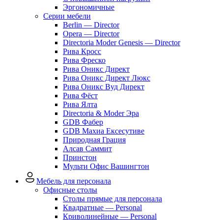
Эргономичные
Серии мебели
Berlin — Director
Opera — Director
Directoria Moder Genesis — Director
Рива Кросс
Рива Фреско
Рива Оникс Директ
Рива Оникс Директ Люкс
Рива Оникс Вуд Директ
Рива Фёст
Рива Ялта
Directoria & Moder Эра
GDB Фабер
GDB Махиа Ексесутиве
Природная Грация
Алсав Саммит
Принстон
Мульти Офис Вашингтон
Мебель для персонала
Офисные столы
Столы прямые для персонала
Квадратные — Personal
Криволинейные — Personal