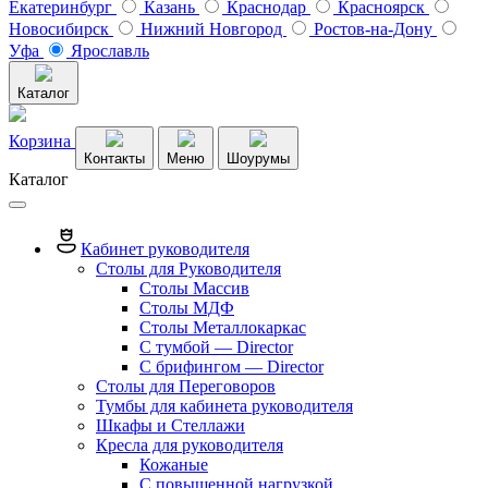
Екатеринбург
Казань
Краснодар
Красноярск
Новосибирск
Нижний Новгород
Ростов-на-Дону
Уфа
Ярославль
Каталог
Корзина
Контакты
Меню
Шоурумы
Каталог
Кабинет руководителя
Столы для Руководителя
Столы Массив
Столы МДФ
Столы Металлокаркас
С тумбой — Director
C брифингом — Director
Столы для Переговоров
Тумбы для кабинета руководителя
Шкафы и Стеллажи
Кресла для руководителя
Кожаные
С повышенной нагрузкой