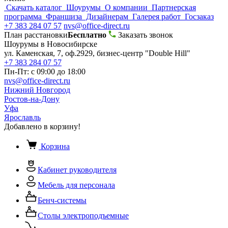
Скачать каталог
Шоурумы
О компании
Партнерская
программа
Франшиза
Дизайнерам
Галерея работ
Госзаказ
+7 383 284 07 57
nvs@office-direct.ru
План расстановки
Бесплатно
Заказать звонок
Шоурумы в Новосибирске
ул. Каменская, 7, оф.2929, бизнес-центр "Double Hill"
+7 383 284 07 57
Пн-Пт: с 09:00 до 18:00
nvs@office-direct.ru
Нижний Новгород
Ростов-на-Дону
Уфа
Ярославль
Добавлено в корзину!
Корзина
Кабинет руководителя
Мебель для персонала
Бенч-системы
Столы электроподъемные