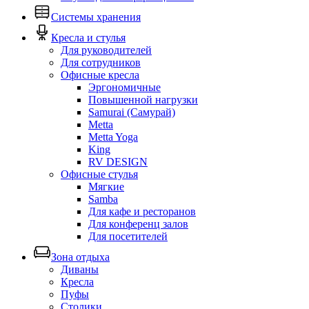
Системы хранения
Кресла и стулья
Для руководителей
Для сотрудников
Офисные кресла
Эргономичные
Повышенной нагрузки
Samurai (Самурай)
Metta
Metta Yoga
King
RV DESIGN
Офисные стулья
Мягкие
Samba
Для кафе и ресторанов
Для конференц залов
Для посетителей
Зона отдыха
Диваны
Кресла
Пуфы
Столики