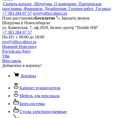
Скачать каталог
Шоурумы
О компании
Партнерская
программа
Франшиза
Дизайнерам
Галерея работ
Госзаказ
+7 383 284 07 57
nvs@office-direct.ru
План расстановки
Бесплатно
Заказать звонок
Шоурумы в Новосибирске
ул. Каменская, 7, оф.2929, бизнес-центр "Double Hill"
+7 383 284 07 57
Пн-Пт: с 09:00 до 18:00
nvs@office-direct.ru
Нижний Новгород
Ростов-на-Дону
Уфа
Ярославль
Добавлено в корзину!
Корзина
Кабинет руководителя
Мебель для персонала
Бенч-системы
Столы электроподъемные