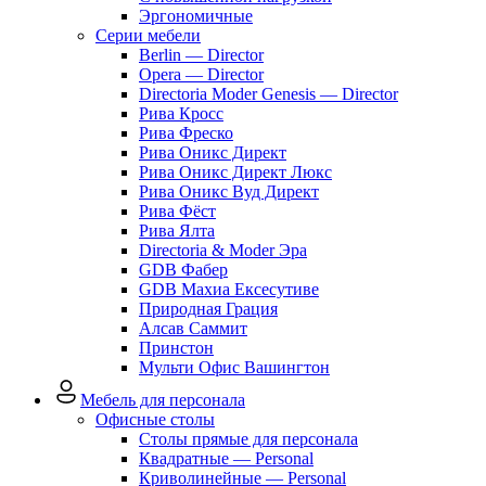
Эргономичные
Серии мебели
Berlin — Director
Opera — Director
Directoria Moder Genesis — Director
Рива Кросс
Рива Фреско
Рива Оникс Директ
Рива Оникс Директ Люкс
Рива Оникс Вуд Директ
Рива Фёст
Рива Ялта
Directoria & Moder Эра
GDB Фабер
GDB Махиа Ексесутиве
Природная Грация
Алсав Саммит
Принстон
Мульти Офис Вашингтон
Мебель для персонала
Офисные столы
Столы прямые для персонала
Квадратные — Personal
Криволинейные — Personal