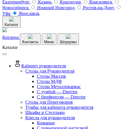
Екатеринбург
Казань
Краснодар
Красноярск
Новосибирск
Нижний Новгород
Ростов-на-Дону
Уфа
Ярославль
Каталог
Корзина
Контакты
Меню
Шоурумы
Каталог
Кабинет руководителя
Столы для Руководителя
Столы Массив
Столы МДФ
Столы Металлокаркас
С тумбой — Director
C брифингом — Director
Столы для Переговоров
Тумбы для кабинета руководителя
Шкафы и Стеллажи
Кресла для руководителя
Кожаные
С повышенной нагрузкой