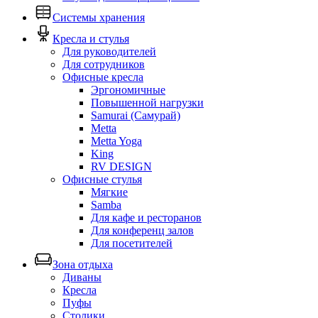
Системы хранения
Кресла и стулья
Для руководителей
Для сотрудников
Офисные кресла
Эргономичные
Повышенной нагрузки
Samurai (Самурай)
Metta
Metta Yoga
King
RV DESIGN
Офисные стулья
Мягкие
Samba
Для кафе и ресторанов
Для конференц залов
Для посетителей
Зона отдыха
Диваны
Кресла
Пуфы
Столики