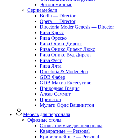
Эргономичные
Серии мебели
Berlin — Director
Opera — Director
Directoria Moder Genesis — Director
Рива Кросс
Рива Фреско
Рива Оникс Директ
Рива Оникс Директ Люкс
Рива Оникс Вуд Директ
Рива Фёст
Рива Ялта
Directoria & Moder Эра
GDB Фабер
GDB Махиа Ексесутиве
Природная Грация
Алсав Саммит
Принстон
Мульти Офис Вашингтон
Мебель для персонала
Офисные столы
Столы прямые для персонала
Квадратные — Personal
Криволинейные — Personal