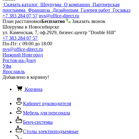
Скачать каталог
Шоурумы
О компании
Партнерская
программа
Франшиза
Дизайнерам
Галерея работ
Госзаказ
+7 383 284 07 57
nvs@office-direct.ru
План расстановки
Бесплатно
Заказать звонок
Шоурумы в Новосибирске
ул. Каменская, 7, оф.2929, бизнес-центр "Double Hill"
+7 383 284 07 57
Пн-Пт: с 09:00 до 18:00
nvs@office-direct.ru
Нижний Новгород
Ростов-на-Дону
Уфа
Ярославль
Добавлено в корзину!
Корзина
Кабинет руководителя
Мебель для персонала
Бенч-системы
Столы электроподъемные