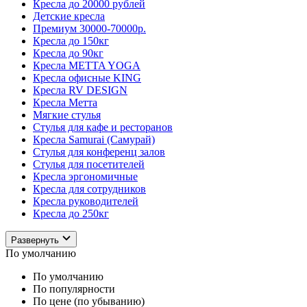
Кресла до 20000 рублей
Детские кресла
Премиум 30000-70000р.
Кресла до 150кг
Кресла до 90кг
Кресла METTA YOGA
Кресла офисные KING
Кресла RV DESIGN
Кресла Метта
Мягкие стулья
Стулья для кафе и ресторанов
Кресла Samurai (Самурай)
Стулья для конференц залов
Стулья для посетителей
Кресла эргономичные
Кресла для сотрудников
Кресла руководителей
Кресла до 250кг
Развернуть
По умолчанию
По умолчанию
По популярности
По цене (по убыванию)