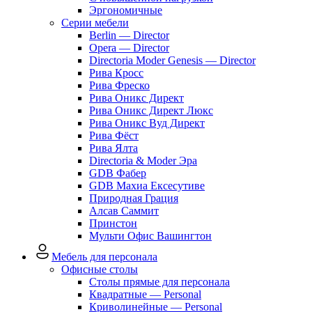
Эргономичные
Серии мебели
Berlin — Director
Opera — Director
Directoria Moder Genesis — Director
Рива Кросс
Рива Фреско
Рива Оникс Директ
Рива Оникс Директ Люкс
Рива Оникс Вуд Директ
Рива Фёст
Рива Ялта
Directoria & Moder Эра
GDB Фабер
GDB Махиа Ексесутиве
Природная Грация
Алсав Саммит
Принстон
Мульти Офис Вашингтон
Мебель для персонала
Офисные столы
Столы прямые для персонала
Квадратные — Personal
Криволинейные — Personal