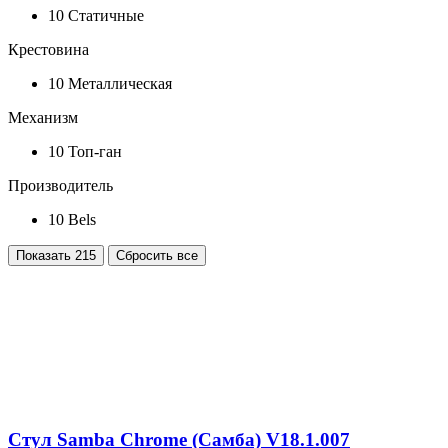
10
Статичные
Крестовина
10
Металлическая
Механизм
10
Топ-ган
Производитель
10
Bels
Показать
215
Сбросить все
Стул Samba Chrome (Самба) V18.1.007