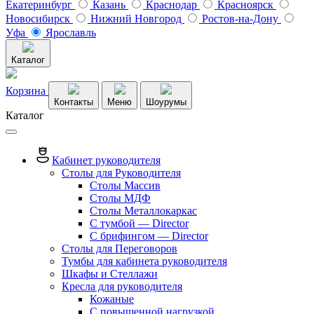
Екатеринбург
Казань
Краснодар
Красноярск
Новосибирск
Нижний Новгород
Ростов-на-Дону
Уфа
Ярославль
Каталог
Корзина
Контакты
Меню
Шоурумы
Каталог
Кабинет руководителя
Столы для Руководителя
Столы Массив
Столы МДФ
Столы Металлокаркас
С тумбой — Director
C брифингом — Director
Столы для Переговоров
Тумбы для кабинета руководителя
Шкафы и Стеллажи
Кресла для руководителя
Кожаные
С повышенной нагрузкой