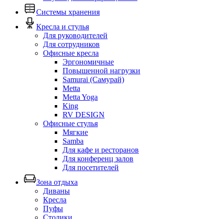
Системы хранения
Кресла и стулья
Для руководителей
Для сотрудников
Офисные кресла
Эргономичные
Повышенной нагрузки
Samurai (Самурай)
Metta
Metta Yoga
King
RV DESIGN
Офисные стулья
Мягкие
Samba
Для кафе и ресторанов
Для конференц залов
Для посетителей
Зона отдыха
Диваны
Кресла
Пуфы
Столики