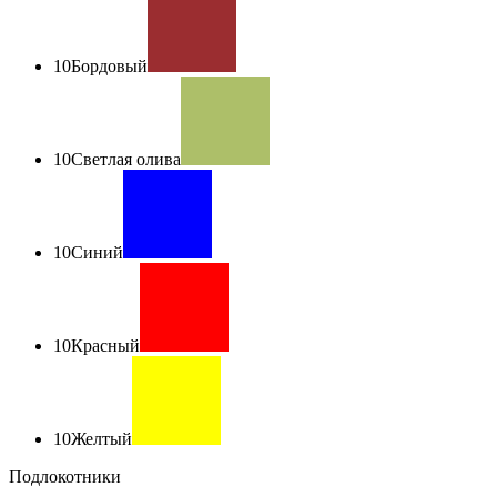
10
Бордовый
10
Светлая олива
10
Синий
10
Красный
10
Желтый
Подлокотники