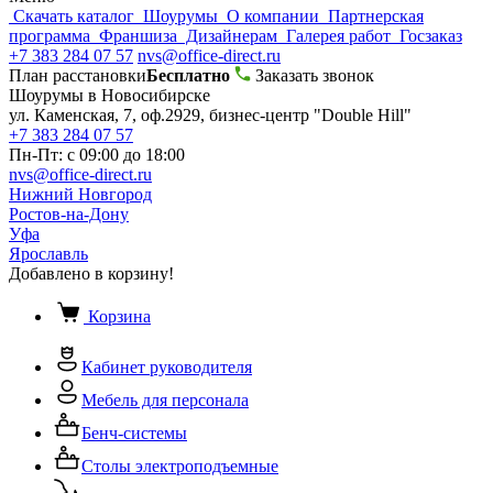
Скачать каталог
Шоурумы
О компании
Партнерская
программа
Франшиза
Дизайнерам
Галерея работ
Госзаказ
+7 383 284 07 57
nvs@office-direct.ru
План расстановки
Бесплатно
Заказать звонок
Шоурумы в Новосибирске
ул. Каменская, 7, оф.2929, бизнес-центр "Double Hill"
+7 383 284 07 57
Пн-Пт: с 09:00 до 18:00
nvs@office-direct.ru
Нижний Новгород
Ростов-на-Дону
Уфа
Ярославль
Добавлено в корзину!
Корзина
Кабинет руководителя
Мебель для персонала
Бенч-системы
Столы электроподъемные