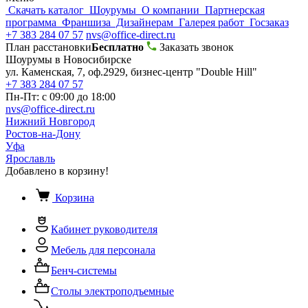
Скачать каталог
Шоурумы
О компании
Партнерская
программа
Франшиза
Дизайнерам
Галерея работ
Госзаказ
+7 383 284 07 57
nvs@office-direct.ru
План расстановки
Бесплатно
Заказать звонок
Шоурумы в Новосибирске
ул. Каменская, 7, оф.2929, бизнес-центр "Double Hill"
+7 383 284 07 57
Пн-Пт: с 09:00 до 18:00
nvs@office-direct.ru
Нижний Новгород
Ростов-на-Дону
Уфа
Ярославль
Добавлено в корзину!
Корзина
Кабинет руководителя
Мебель для персонала
Бенч-системы
Столы электроподъемные