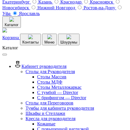
Екатеринбург
Казань
Краснодар
Красноярск
Новосибирск
Нижний Новгород
Ростов-на-Дону
Уфа
Ярославль
Каталог
Корзина
Контакты
Меню
Шоурумы
Каталог
Кабинет руководителя
Столы для Руководителя
Столы Массив
Столы МДФ
Столы Металлокаркас
С тумбой — Director
C брифингом — Director
Столы для Переговоров
Тумбы для кабинета руководителя
Шкафы и Стеллажи
Кресла для руководителя
Кожаные
С повышенной нагрузкой