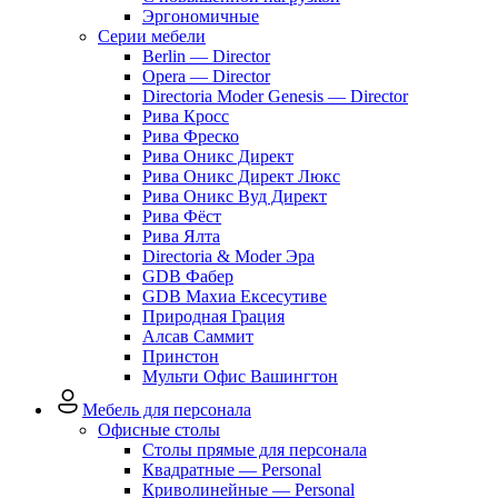
Эргономичные
Серии мебели
Berlin — Director
Opera — Director
Directoria Moder Genesis — Director
Рива Кросс
Рива Фреско
Рива Оникс Директ
Рива Оникс Директ Люкс
Рива Оникс Вуд Директ
Рива Фёст
Рива Ялта
Directoria & Moder Эра
GDB Фабер
GDB Махиа Ексесутиве
Природная Грация
Алсав Саммит
Принстон
Мульти Офис Вашингтон
Мебель для персонала
Офисные столы
Столы прямые для персонала
Квадратные — Personal
Криволинейные — Personal