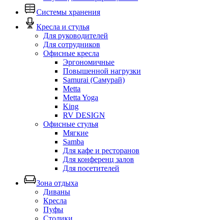
Системы хранения
Кресла и стулья
Для руководителей
Для сотрудников
Офисные кресла
Эргономичные
Повышенной нагрузки
Samurai (Самурай)
Metta
Metta Yoga
King
RV DESIGN
Офисные стулья
Мягкие
Samba
Для кафе и ресторанов
Для конференц залов
Для посетителей
Зона отдыха
Диваны
Кресла
Пуфы
Столики