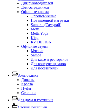
Для руководителей
Для сотрудников
Офисные кресла
Эргономичные
Повышенной нагрузки
Samurai (Самурай)
Metta
Metta Yoga
King
RV DESIGN
Офисные стулья
Мягкие
Samba
Для кафе и ресторанов
Для конференц залов
Для посетителей
Зона отдыха
Диваны
Кресла
Пуфы
Столики
Для дома и гостиниц
Стойки ресепшен