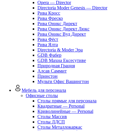
Opera — Director
Directoria Moder Genesis — Director
Рива Кросс
Рива Фреско
Рива Оникс Директ
Рива Оникс Директ Люкс
Рива Оникс Вуд Директ
Рива Фёст
Рива Ялта
Directoria & Moder Эра
GDB Фабер
GDB Махиа Ексесутиве
Природная Грация
Алсав Саммит
Принстон
Мульти Офис Вашингтон
Мебель для персонала
Офисные столы
Столы прямые для персонала
Квадратные — Personal
Криволинейные — Personal
Столы Массив
Столы ЛДСП
Столы Металлокаркас