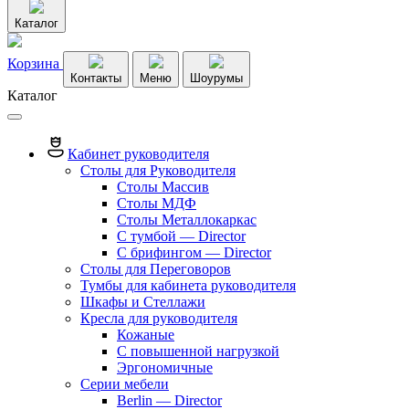
Каталог
Корзина
Контакты
Меню
Шоурумы
Каталог
Кабинет руководителя
Столы для Руководителя
Столы Массив
Столы МДФ
Столы Металлокаркас
С тумбой — Director
C брифингом — Director
Столы для Переговоров
Тумбы для кабинета руководителя
Шкафы и Стеллажи
Кресла для руководителя
Кожаные
С повышенной нагрузкой
Эргономичные
Серии мебели
Berlin — Director