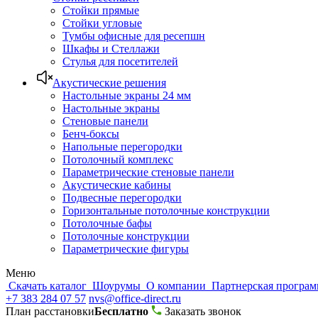
Стойки прямые
Стойки угловые
Тумбы офисные для ресепшн
Шкафы и Стеллажи
Стулья для посетителей
Акустические решения
Настольные экраны 24 мм
Настольные экраны
Стеновые панели
Бенч-боксы
Напольные перегородки
Потолочный комплекс
Параметрические стеновые панели
Акустические кабины
Подвесные перегородки
Горизонтальные потолочные конструкции
Потолочные бафы
Потолочные конструкции
Параметрические фигуры
Меню
Скачать каталог
Шоурумы
О компании
Партнерская програ
+7 383 284 07 57
nvs@office-direct.ru
План расстановки
Бесплатно
Заказать звонок