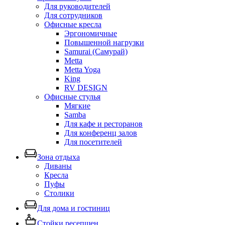
Для руководителей
Для сотрудников
Офисные кресла
Эргономичные
Повышенной нагрузки
Samurai (Самурай)
Metta
Metta Yoga
King
RV DESIGN
Офисные стулья
Мягкие
Samba
Для кафе и ресторанов
Для конференц залов
Для посетителей
Зона отдыха
Диваны
Кресла
Пуфы
Столики
Для дома и гостиниц
Стойки ресепшен