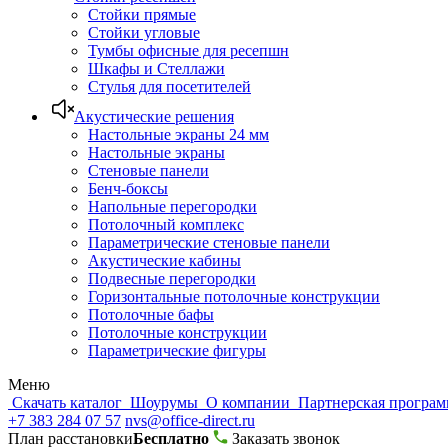
Стойки прямые
Стойки угловые
Тумбы офисные для ресепшн
Шкафы и Стеллажи
Стулья для посетителей
Акустические решения
Настольные экраны 24 мм
Настольные экраны
Стеновые панели
Бенч-боксы
Напольные перегородки
Потолочный комплекс
Параметрические стеновые панели
Акустические кабины
Подвесные перегородки
Горизонтальные потолочные конструкции
Потолочные бафы
Потолочные конструкции
Параметрические фигуры
Меню
Скачать каталог
Шоурумы
О компании
Партнерская програ
+7 383 284 07 57
nvs@office-direct.ru
План расстановки
Бесплатно
Заказать звонок