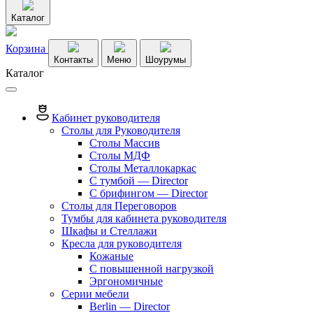
Каталог
Корзина
Контакты
Меню
Шоурумы
Каталог
Кабинет руководителя
Столы для Руководителя
Столы Массив
Столы МДФ
Столы Металлокаркас
С тумбой — Director
C брифингом — Director
Столы для Переговоров
Тумбы для кабинета руководителя
Шкафы и Стеллажи
Кресла для руководителя
Кожаные
С повышенной нагрузкой
Эргономичные
Серии мебели
Berlin — Director