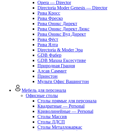
Opera — Director
Directoria Moder Genesis — Director
Рива Кросс
Рива Фреско
Рива Оникс Директ
Рива Оникс Директ Люкс
Рива Оникс Вуд Директ
Рива Фёст
Рива Ялта
Directoria & Moder Эра
GDB Фабер
GDB Махиа Ексесутиве
Природная Грация
Алсав Саммит
Принстон
Мульти Офис Вашингтон
Мебель для персонала
Офисные столы
Столы прямые для персонала
Квадратные — Personal
Криволинейные — Personal
Столы Массив
Столы ЛДСП
Столы Металлокаркас