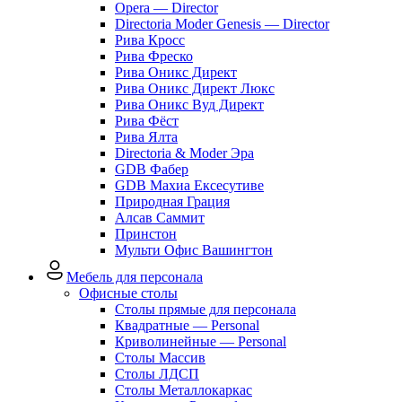
Opera — Director
Directoria Moder Genesis — Director
Рива Кросс
Рива Фреско
Рива Оникс Директ
Рива Оникс Директ Люкс
Рива Оникс Вуд Директ
Рива Фёст
Рива Ялта
Directoria & Moder Эра
GDB Фабер
GDB Махиа Ексесутиве
Природная Грация
Алсав Саммит
Принстон
Мульти Офис Вашингтон
Мебель для персонала
Офисные столы
Столы прямые для персонала
Квадратные — Personal
Криволинейные — Personal
Столы Массив
Столы ЛДСП
Столы Металлокаркас