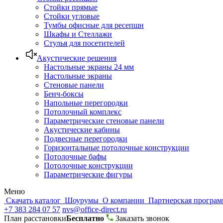
Стойки прямые
Стойки угловые
Тумбы офисные для ресепшн
Шкафы и Стеллажи
Стулья для посетителей
Акустические решения
Настольные экраны 24 мм
Настольные экраны
Стеновые панели
Бенч-боксы
Напольные перегородки
Потолочный комплекс
Параметрические стеновые панели
Акустические кабины
Подвесные перегородки
Горизонтальные потолочные конструкции
Потолочные бафы
Потолочные конструкции
Параметрические фигуры
Меню
Скачать каталог
Шоурумы
О компании
Партнерская програ
+7 383 284 07 57
nvs@office-direct.ru
План расстановки
Бесплатно
Заказать звонок