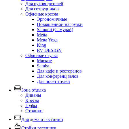
Для руководителей
Для сотрудников
Офисные кресла
Эргономичные
Повышенной нагрузки
Samurai (Самурай)
Metta
Metta Yoga
King
RV DESIGN
Офисные стулья
Мягкие
Samba
Для кафе и ресторанов
Для конференц залов
Для посетителей
Зона отдыха
Диваны
Кресла
Пуфы
Столики
Для дома и гостиниц
Стойки ресепшен