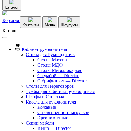
Каталог
Корзина
Контакты
Меню
Шоурумы
Каталог
Кабинет руководителя
Столы для Руководителя
Столы Массив
Столы МДФ
Столы Металлокаркас
С тумбой — Director
C брифингом — Director
Столы для Переговоров
Тумбы для кабинета руководителя
Шкафы и Стеллажи
Кресла для руководителя
Кожаные
С повышенной нагрузкой
Эргономичные
Серии мебели
Berlin — Director