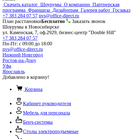
Скачать каталог
Шоурумы
О компании
Партнерская
программа
Франшиза
Дизайнерам
Галерея работ
Госзаказ
+7 383 284 07 57
nvs@office-direct.ru
План расстановки
Бесплатно
Заказать звонок
Шоурумы в Новосибирске
ул. Каменская, 7, оф.2929, бизнес-центр "Double Hill"
+7 383 284 07 57
Пн-Пт: с 09:00 до 18:00
nvs@office-direct.ru
Нижний Новгород
Ростов-на-Дону
Уфа
Ярославль
Добавлено в корзину!
Корзина
Кабинет руководителя
Мебель для персонала
Бенч-системы
Столы электроподъемные