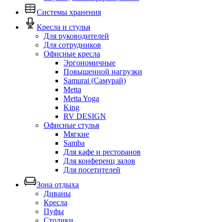
Системы хранения
Кресла и стулья
Для руководителей
Для сотрудников
Офисные кресла
Эргономичные
Повышенной нагрузки
Samurai (Самурай)
Metta
Metta Yoga
King
RV DESIGN
Офисные стулья
Мягкие
Samba
Для кафе и ресторанов
Для конференц залов
Для посетителей
Зона отдыха
Диваны
Кресла
Пуфы
Столики