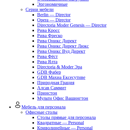
Эргономичные
Серии мебели
Berlin — Director
Opera — Director
Directoria Moder Genesis — Director
Рива Кросс
Рива Фреско
Рива Оникс Директ
Рива Оникс Директ Люкс
Рива Оникс Вуд Директ
Рива Фёст
Рива Ялта
Directoria & Moder Эра
GDB Фабер
GDB Махиа Ексесутиве
Природная Грация
Алсав Саммит
Принстон
Мульти Офис Вашингтон
Мебель для персонала
Офисные столы
Столы прямые для персонала
Квадратные — Personal
Криволинейные — Personal