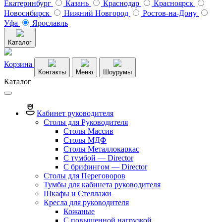
Екатеринбург
Казань
Краснодар
Красноярск
Новосибирск
Нижний Новгород
Ростов-на-Дону
Уфа
Ярославль
Каталог
Корзина
Контакты
Меню
Шоурумы
Каталог
Кабинет руководителя
Столы для Руководителя
Столы Массив
Столы МДФ
Столы Металлокаркас
С тумбой — Director
C брифингом — Director
Столы для Переговоров
Тумбы для кабинета руководителя
Шкафы и Стеллажи
Кресла для руководителя
Кожаные
С повышенной нагрузкой