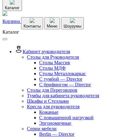
Каталог
Корзина
Контакты
Меню
Шоурумы
Каталог
Кабинет руководителя
Столы для Руководителя
Столы Массив
Столы МДФ
Столы Металлокаркас
С тумбой — Director
C брифингом — Director
Столы для Переговоров
Тумбы для кабинета руководителя
Шкафы и Стеллажи
Кресла для руководителя
Кожаные
С повышенной нагрузкой
Эргономичные
Серии мебели
Berlin — Director