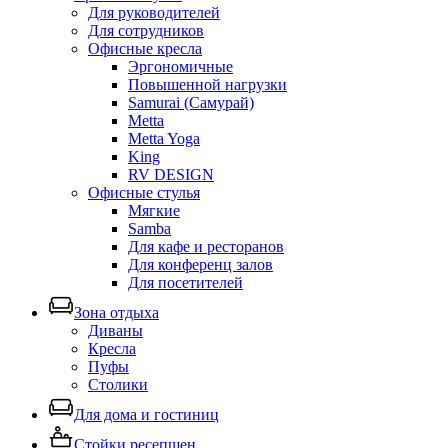
Для руководителей
Для сотрудников
Офисные кресла
Эргономичные
Повышенной нагрузки
Samurai (Самурай)
Metta
Metta Yoga
King
RV DESIGN
Офисные стулья
Мягкие
Samba
Для кафе и ресторанов
Для конференц залов
Для посетителей
Зона отдыха
Диваны
Кресла
Пуфы
Столики
Для дома и гостиниц
Стойки ресепшен