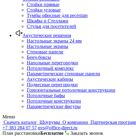
Стойки прямые
Стойки угловые
Тумбы офисные для ресепшн
Шкафы и Стеллажи
Стулья для посетителей
Акустические решения
Настольные экраны 24 мм
Настольные экраны
Стеновые панели
Бенч-боксы
Напольные перегородки
Потолочный комплекс
Параметрические стеновые панели
Акустические кабины
Подвесные перегородки
Горизонтальные потолочные конструкции
Потолочные бафы
Потолочные конструкции
Параметрические фигуры
Меню
Скачать каталог
Шоурумы
О компании
Партнерская програ
+7 383 284 07 57
nvs@office-direct.ru
План расстановки
Бесплатно
Заказать звонок