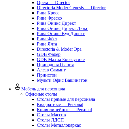
Opera — Director
Directoria Moder Genesis — Director
Рива Кросс
Рива Фреско
Рива Оникс Директ
Рива Оникс Директ Люкс
Рива Оникс Вуд Директ
Рива Фёст
Рива Ялта
Directoria & Moder Эра
GDB Фабер
GDB Махиа Ексесутиве
Природная Грация
Алсав Саммит
Принстон
Мульти Офис Вашингтон
Мебель для персонала
Офисные столы
Столы прямые для персонала
Квадратные — Personal
Криволинейные — Personal
Столы Массив
Столы ЛДСП
Столы Металлокаркас