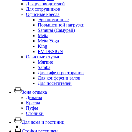
Для руководителей
Для сотрудников
Офисные кресла
Эргономичные
Повышенной нагрузки
Samurai (Самурай)
Metta
Metta Yoga
King
RV DESIGN
Офисные стулья
Мягкие
Samba
Для кафе и ресторанов
Для конференц залов
Для посетителей
Зона отдыха
Диваны
Кресла
Пуфы
Столики
Для дома и гостиниц
Стойки ресепшен