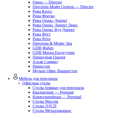
Opera — Director
Directoria Moder Genesis — Director
Рива Кросс
Рива Фреско
Рива Оникс Директ
Рива Оникс Директ Люкс
Рива Оникс Вуд Директ
Рива Фёст
Рива Ялта
Directoria & Moder Эра
GDB Фабер
GDB Махиа Ексесутиве
Природная Грация
Алсав Саммит
Принстон
Мульти Офис Вашингтон
Мебель для персонала
Офисные столы
Столы прямые для персонала
Квадратные — Personal
Криволинейные — Personal
Столы Массив
Столы ЛДСП
Столы Металлокаркас