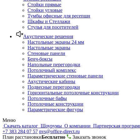
Стойки прямые
Стойки угловые
Тумбы офисные для ресепшн
Шкафы и Стеллажи
Стулья для посетителей
Акустические решения
Настольные экраны 24 мм
Настольные экраны
Стеновые панели
Бенч-боксы
Напольные перегородки
Потолочный комплекс
Параметрические стеновые панели
Акустические кабины
Подвесные перегородки
Горизонтальные потолочные конструкции
Потолочные бафы
Потолочные конструкции
Параметрические фигуры
Меню
Скачать каталог
Шоурумы
О компании
Партнерская програ
+7 383 284 07 57
nvs@office-direct.ru
План расстановки
Бесплатно
Заказать звонок