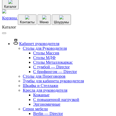
Каталог
Корзина
Контакты
Меню
Шоурумы
Каталог
Кабинет руководителя
Столы для Руководителя
Столы Массив
Столы МДФ
Столы Металлокаркас
С тумбой — Director
C брифингом — Director
Столы для Переговоров
Тумбы для кабинета руководителя
Шкафы и Стеллажи
Кресла для руководителя
Кожаные
С повышенной нагрузкой
Эргономичные
Серии мебели
Berlin — Director