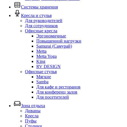
Системы хранения
Кресла и стулья
Для руководителей
Для сотрудников
Офисные кресла
Эргономичные
Повышенной нагрузки
Samurai (Самурай)
Metta
Metta Yoga
King
RV DESIGN
Офисные стулья
Мягкие
Samba
Для кафе и ресторанов
Для конференц залов
Для посетителей
Зона отдыха
Диваны
Кресла
Пуфы
Столики