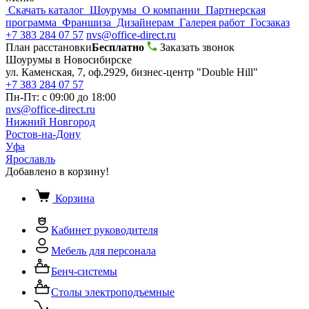
Скачать каталог
Шоурумы
О компании
Партнерская
программа
Франшиза
Дизайнерам
Галерея работ
Госзаказ
+7 383 284 07 57
nvs@office-direct.ru
План расстановки
Бесплатно
Заказать звонок
Шоурумы в Новосибирске
ул. Каменская, 7, оф.2929, бизнес-центр "Double Hill"
+7 383 284 07 57
Пн-Пт: с 09:00 до 18:00
nvs@office-direct.ru
Нижний Новгород
Ростов-на-Дону
Уфа
Ярославль
Добавлено в корзину!
Корзина
Кабинет руководителя
Мебель для персонала
Бенч-системы
Столы электроподъемные