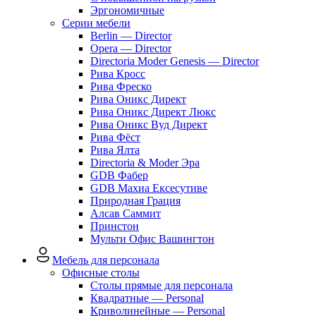
Эргономичные
Серии мебели
Berlin — Director
Opera — Director
Directoria Moder Genesis — Director
Рива Кросс
Рива Фреско
Рива Оникс Директ
Рива Оникс Директ Люкс
Рива Оникс Вуд Директ
Рива Фёст
Рива Ялта
Directoria & Moder Эра
GDB Фабер
GDB Махиа Ексесутиве
Природная Грация
Алсав Саммит
Принстон
Мульти Офис Вашингтон
Мебель для персонала
Офисные столы
Столы прямые для персонала
Квадратные — Personal
Криволинейные — Personal