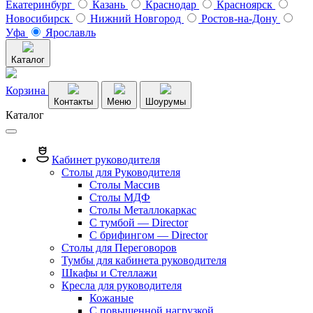
Екатеринбург
Казань
Краснодар
Красноярск
Новосибирск
Нижний Новгород
Ростов-на-Дону
Уфа
Ярославль
Каталог
Корзина
Контакты
Меню
Шоурумы
Каталог
Кабинет руководителя
Столы для Руководителя
Столы Массив
Столы МДФ
Столы Металлокаркас
С тумбой — Director
C брифингом — Director
Столы для Переговоров
Тумбы для кабинета руководителя
Шкафы и Стеллажи
Кресла для руководителя
Кожаные
С повышенной нагрузкой