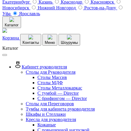
Екатеринбург
Казань
Краснодар
Красноярск
Новосибирск
Нижний Новгород
Ростов-на-Дону
Уфа
Ярославль
Каталог
Корзина
Контакты
Меню
Шоурумы
Каталог
Кабинет руководителя
Столы для Руководителя
Столы Массив
Столы МДФ
Столы Металлокаркас
С тумбой — Director
C брифингом — Director
Столы для Переговоров
Тумбы для кабинета руководителя
Шкафы и Стеллажи
Кресла для руководителя
Кожаные
С повышенной нагрузкой