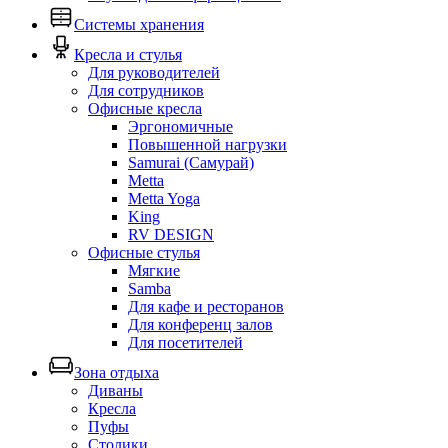
Системы хранения
Кресла и стулья
Для руководителей
Для сотрудников
Офисные кресла
Эргономичные
Повышенной нагрузки
Samurai (Самурай)
Metta
Metta Yoga
King
RV DESIGN
Офисные стулья
Мягкие
Samba
Для кафе и ресторанов
Для конференц залов
Для посетителей
Зона отдыха
Диваны
Кресла
Пуфы
Столики