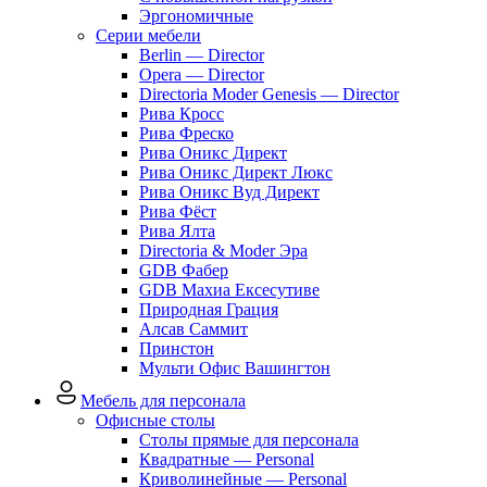
Эргономичные
Серии мебели
Berlin — Director
Opera — Director
Directoria Moder Genesis — Director
Рива Кросс
Рива Фреско
Рива Оникс Директ
Рива Оникс Директ Люкс
Рива Оникс Вуд Директ
Рива Фёст
Рива Ялта
Directoria & Moder Эра
GDB Фабер
GDB Махиа Ексесутиве
Природная Грация
Алсав Саммит
Принстон
Мульти Офис Вашингтон
Мебель для персонала
Офисные столы
Столы прямые для персонала
Квадратные — Personal
Криволинейные — Personal