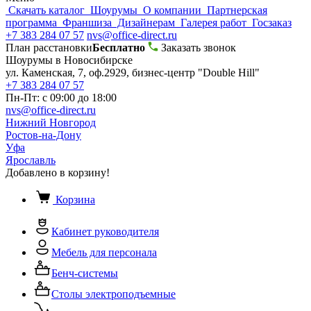
Скачать каталог
Шоурумы
О компании
Партнерская
программа
Франшиза
Дизайнерам
Галерея работ
Госзаказ
+7 383 284 07 57
nvs@office-direct.ru
План расстановки
Бесплатно
Заказать звонок
Шоурумы в Новосибирске
ул. Каменская, 7, оф.2929, бизнес-центр "Double Hill"
+7 383 284 07 57
Пн-Пт: с 09:00 до 18:00
nvs@office-direct.ru
Нижний Новгород
Ростов-на-Дону
Уфа
Ярославль
Добавлено в корзину!
Корзина
Кабинет руководителя
Мебель для персонала
Бенч-системы
Столы электроподъемные