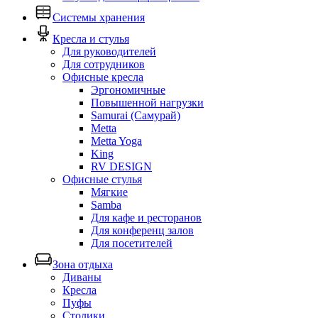
Системы хранения
Кресла и стулья
Для руководителей
Для сотрудников
Офисные кресла
Эргономичные
Повышенной нагрузки
Samurai (Самурай)
Metta
Metta Yoga
King
RV DESIGN
Офисные стулья
Мягкие
Samba
Для кафе и ресторанов
Для конференц залов
Для посетителей
Зона отдыха
Диваны
Кресла
Пуфы
Столики