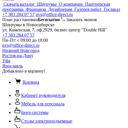
Скачать каталог
Шоурумы
О компании
Партнерская
программа
Франшиза
Дизайнерам
Галерея работ
Госзаказ
+7 383 284 07 57
nvs@office-direct.ru
План расстановки
Бесплатно
Заказать звонок
Шоурумы в Новосибирске
ул. Каменская, 7, оф.2929, бизнес-центр "Double Hill"
+7 383 284 07 57
Пн-Пт: с 09:00 до 18:00
nvs@office-direct.ru
Нижний Новгород
Ростов-на-Дону
Уфа
Ярославль
Добавлено в корзину!
Корзина
Кабинет руководителя
Мебель для персонала
Бенч-системы
Столы электроподъемные