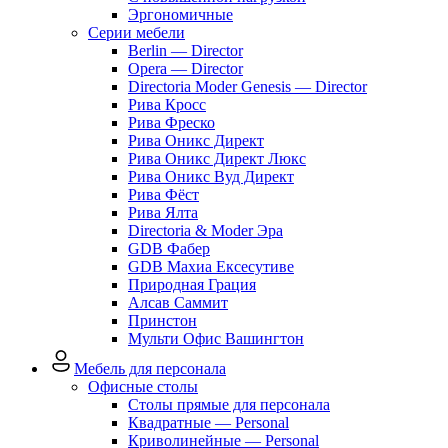
Эргономичные
Серии мебели
Berlin — Director
Opera — Director
Directoria Moder Genesis — Director
Рива Кросс
Рива Фреско
Рива Оникс Директ
Рива Оникс Директ Люкс
Рива Оникс Вуд Директ
Рива Фёст
Рива Ялта
Directoria & Moder Эра
GDB Фабер
GDB Махиа Ексесутиве
Природная Грация
Алсав Саммит
Принстон
Мульти Офис Вашингтон
Мебель для персонала
Офисные столы
Столы прямые для персонала
Квадратные — Personal
Криволинейные — Personal