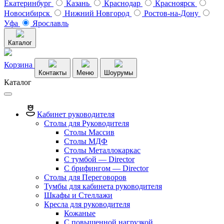
Екатеринбург
Казань
Краснодар
Красноярск
Новосибирск
Нижний Новгород
Ростов-на-Дону
Уфа
Ярославль
Каталог
Корзина
Контакты
Меню
Шоурумы
Каталог
Кабинет руководителя
Столы для Руководителя
Столы Массив
Столы МДФ
Столы Металлокаркас
С тумбой — Director
C брифингом — Director
Столы для Переговоров
Тумбы для кабинета руководителя
Шкафы и Стеллажи
Кресла для руководителя
Кожаные
С повышенной нагрузкой